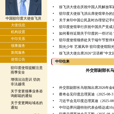
徐飞洪大使在庆祝中国人民解放军建
驻印度大使徐飞洪出席使馆举办的
中国驻印度大使徐飞洪
关于来印中国公民及时办理登记手
大使信息
驻印度使馆举行庆祝中国共产党成立
机构设置
如何看待近期关于印度的一些讨论
中印关系
驻印度使馆领侨处关于端午节暂停
领事服务
阳光少年 艺展风华 驻印度使馆阳
新闻服务
徐飞洪大使出席2026“汉语桥”中
使馆公告
中印往来
驻印度使馆提醒注意
外交部副部长
雨季安全
增强法治意识 切勿
非法越境
外交部副部长马朝旭出席2026年
关于变更领事业务咨
蔡奇会见印度总理莫迪（2025-08-3
询邮箱的通知
习近平会见印度总理莫迪（2025-08-
关于变更网站域名的
通知
中印边界问题特别代表会晤达成10点共识