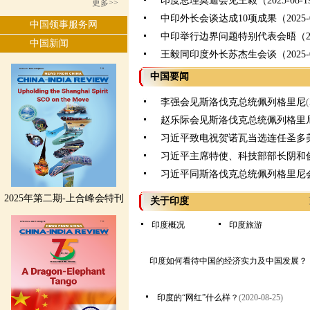
印度总理莫迪会见王毅（2025-08-1
更多>>
中印外长会谈达成10项成果（2025-0
中国领事服务网
中印举行边界问题特别代表会晤（2025
中国新闻
王毅同印度外长苏杰生会谈（2025-0
中国要闻
李强会见斯洛伐克总统佩列格里尼
赵乐际会见斯洛伐克总统佩列格里
习近平致电祝贺诺瓦当选连任圣多
习近平主席特使、科技部部长阴和
习近平同斯洛伐克总统佩列格里尼
2025年第二期-上合峰会特刊
关于印度
印度概况
印度旅游
印度如何看待中国的经济实力及中国发展？
印度的“网红”什么样？
(2020-08-25)