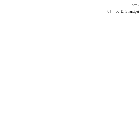
http
地址：50-D, Shantipath,