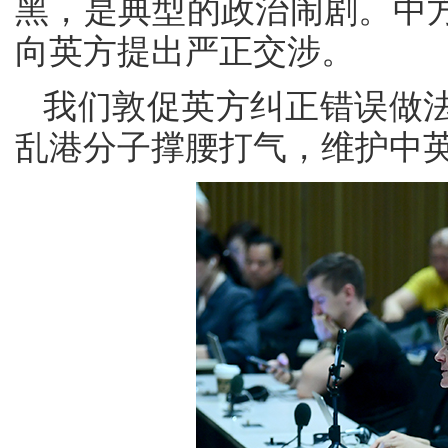
黑，是典型的政治闹剧。中
向英方提出严正交涉。
我们敦促英方纠正错误做
乱港分子撑腰打气，维护中