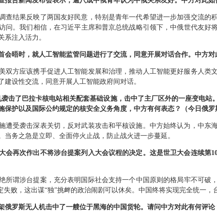
查报告新闻发布会表示，逾八成中俄青年认为中俄关系友好。中方对此如
调查结果反映了两国友好民意，特别是青年一代希望进一步加强交流的
访问。我们相信，在习近平主席和普京总统战略引领下，中俄世代友好
关系注入活力。
首会晤时，就人工智能监管问题进行了交流，同意开展对话合作。中方对
美双方应该携手促进人工智能发展和治理，推动人工智能更好服务人类
了建设性交流，同意开展人工智能政府间对话。
人机袭击了巴拉卡核电站相关配套基础设施，击中了主厂区外的一座变电站
施保护以及国际公约规定的核安全义务角度，中方有何表态？（今日俄罗
施遭受袭击深表关切，反对武装攻击和平核设施。中方始终认为，中东
。当务之急是立即、全面停火止战，防止战火进一步蔓延。
生大会再次作出不将涉台提案列入大会议程的决定。这是世卫大会连续第1
拒绝所谓涉台提案，充分表明国际社会支持一个中国原则的格局牢不可破，联
定失败，这出谋“独”挑衅的政治闹剧可以休矣。中国终将实现完全统一，
架俄罗斯无人机击中了一艘位于黑海的中国货轮。请问中方对此有何评论