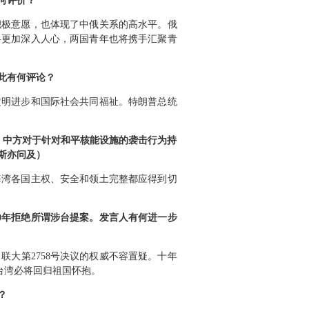
何评价？
积极意愿，也体现了中俄关系的高水平。俄
将更加深入人心，两国青年也将携手汇聚青
此有何评论？
文明进步和国际社会共同福祉。特朗普总统
。中方对于针对和平核能设施的袭击行为持
斯亦问及）
海湾各国主权、安全和领土完整都应得到切
0年拒绝所谓涉台提案。发言人有何进一步
大第2758号决议的权威不容置疑。十年
台湾必将回归祖国怀抱。
？