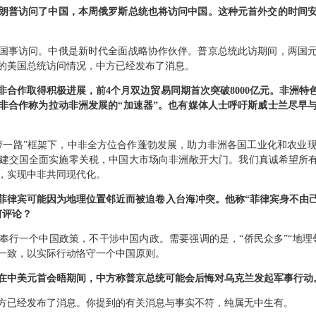
朗普访问了中国，本周俄罗斯总统也将访问中国。这种元首外交的时间
国事访问。中俄是新时代全面战略协作伙伴。普京总统此访期间，两国
的美国总统访问情况，中方已经发布了消息。
非合作取得积极进展，前4个月双边贸易同期首次突破8000亿元。非洲特
非合作称为拉动非洲发展的“加速器”。也有媒体人士呼吁斯威士兰尽早
带一路”框架下，中非全方位合作蓬勃发展，助力非洲各国工业化和农业
非洲建交国全面实施零关税，中国大市场向非洲敞开大门。我们真诚希望所有
，实现中非共同现代化。
菲律宾可能因为地理位置邻近而被迫卷入台海冲突。他称“菲律宾身不由己
何评论？
奉行一个中国政策，不干涉中国内政。需要强调的是，“侨民众多”“地理
一致，以实际行动恪守一个中国原则。
在中美元首会晤期间，中方称普京总统可能会后悔对乌克兰发起军事行动
方已经发布了消息。你提到的有关消息与事实不符，纯属无中生有。