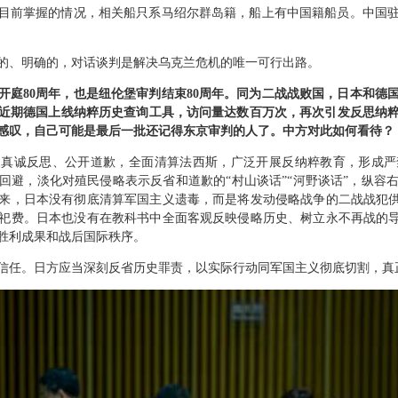
目前掌握的情况，相关船只系马绍尔群岛籍，船上有中国籍船员。中国
的、明确的，对话谈判是解决乌克兰危机的唯一可行出路。
开庭80周年，也是纽伦堡审判结束80周年。同为二战战败国，日本和德
近期德国上线纳粹历史查询工具，访问量达数百万次，再次引发反思纳
感叹，自己可能是最后一批还记得东京审判的人了。中方对此如何看待？
家真诚反思、公开道歉，全面清算法西斯，广泛开展反纳粹教育，形成严
回避，淡化对殖民侵略表示反省和道歉的“村山谈话”“河野谈话”，纵容
年来，日本没有彻底清算军国主义遗毒，而是将发动侵略战争的二战战犯供
祀费。日本也没有在教科书中全面客观反映侵略历史、树立永不再战的导
胜利成果和战后国际秩序。
信任。日方应当深刻反省历史罪责，以实际行动同军国主义彻底切割，真