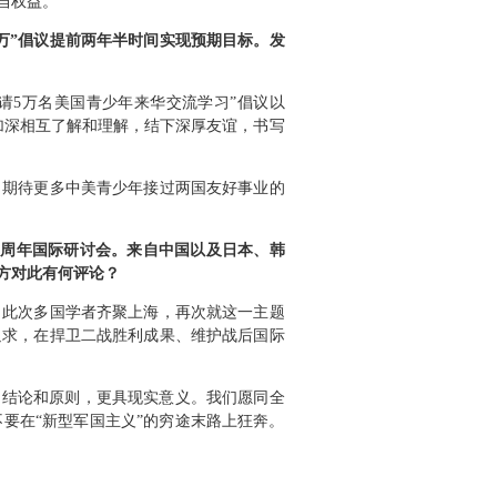
当权益。
万”倡议提前两年半时间实现预期目标。发
邀请5万名美国青少年来华交流学习”倡议以
加深相互了解和理解，结下深厚友谊，书写
。期待更多中美青少年接过两国友好事业的
0周年国际研讨会。来自中国以及日本、韩
方对此有何评论？
。此次多国学者齐聚上海，再次就这一主题
追求，在捍卫二战胜利成果、维护战后国际
、结论和原则，更具现实意义。我们愿同全
要在“新型军国主义”的穷途末路上狂奔。