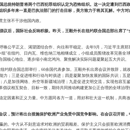
国总统特朗普将两个巴西犯罪组织认定为恐怖组织。这一决定遭到巴西
组织多年来一直是巴执法部门的打击目标，美方致力于将其瓦解。中方对
贯主张不干涉他国内政。
倡议后，国际社会反响积极。昨天，王毅外长在纽约联合国总部出席了“
呼唤公平正义、渴望团结合作、向往和平稳定。去年9月，习近平主席郑重
小组”在纽约、日内瓦、维也纳三地相继成立，小组成员围绕改革完善全
合国核心地位、逐步缩小南北鸿沟、聚焦解决实际问题凝聚起五大共识。
议在纽约联合国总部举行，60余国代表参加。王毅外长出席会议并致辞，
能力；三是促进维和行动与时俱进；四是凝聚加快发展的国际共识；五
；八是加强网络、外空等新疆域治理；九是促进文明交流，实现包容互
改革倡议相互契合、目标一致，期待共同推动构建更加公正合理的全球治理
的稳定因素和正义力量。中方愿同各方一道，用好和壮大这一机制，共商
会议，预计将出台措施保护欧洲产业免受中国竞争影响。在会议召开前，
赢的。中方从不刻意追求对欧洲的贸易顺差。保护主义只会损害欧洲消