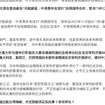
自由贸易的承诺。中方密切关注有关动向，将采取必要措施维护自身的正
主席在复信参加“共航蔚蓝：中美青年友谊行”的两国学生时，宣布“5年5
航蔚蓝：中美青年友谊行”的两国学生，宣布自2023年11月提出“5年
，提前两年半实现预期目标。在交往交流中，中美两国青少年双向奔赴，
朝气，最富有梦想，是中美关系的未来和希望，也是世界的未来和希望
太平洋的“友谊使者”，为中美关系稳定健康可持续发展作出新的贡献。
上海交通大学与侵华日军南京大屠杀遇难同胞纪念馆举办纪念东京审判开庭8
澳大利亚、新西兰、巴西等国的专家学者围绕东京审判开展研讨。请问中
中国、日本和国际社会围绕东京审判开庭80周年举行了一系列纪念活动
京审判的重要价值，对东京审判所承载的人类良知、公平正义有着共同
面有着共同关切。
史公正。面对当前日本“新型军国主义”成势为患，重温东京审判的背景
制任何企图为侵略翻案的行径，严正告诫日本右翼势力倾听正义呼声，不
将再次遭到历史的清算和正义的审判。
舰过航台湾海峡。外交部能否证实此事？有何评论？