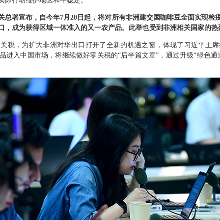
实际行动维护地区和平稳定。
总署宣布，自今年7月20日起，将对所有非洲建交国咖啡豆全面实现检疫准
口，成为获得区域一体准入的又一农产品。此举也受到非洲相关国家的热
零关税，为扩大非洲对华出口打开了全新的机遇之窗，体现了习近平主
品进入中国市场，将继续做好零关税的“后半篇文章”，通过升级“绿色通