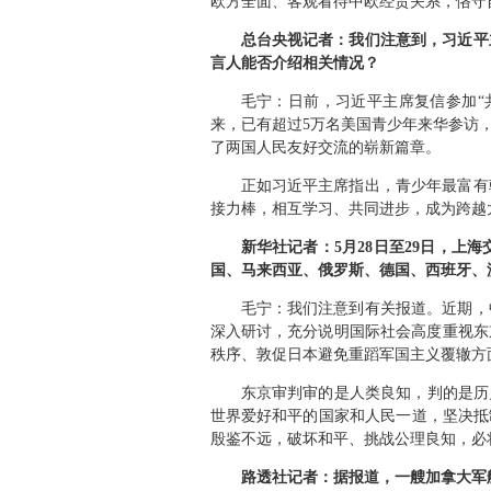
欧方全面、客观看待中欧经贸关系，恪守
总台央视记者：我们注意到，习近平
言人能否介绍相关情况？
毛宁：日前，习近平主席复信参加“共
来，已有超过5万名美国青少年来华参访
了两国人民友好交流的崭新篇章。
正如习近平主席指出，青少年最富有
接力棒，相互学习、共同进步，成为跨越
新华社记者：5月28日至29日，
国、马来西亚、俄罗斯、德国、西班牙、
毛宁：我们注意到有关报道。近期，
深入研讨，充分说明国际社会高度重视东
秩序、敦促日本避免重蹈军国主义覆辙方
东京审判审的是人类良知，判的是历
世界爱好和平的国家和人民一道，坚决抵
殷鉴不远，破坏和平、挑战公理良知，必
路透社记者：据报道，一艘加拿大军