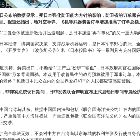
日公布的数据显示，受日本强化防卫能力方针的影响，防卫省的订单额在过去
目。报道还指出，地对空导弹、飞机等武器装备订单增加推高了订单总额
军工复合体被重新激活并迅速崛起，是日本加速“再军事化”的又一重大动
日本经济，绑架国家决策，支撑战争机器运转，是日本军事野心膨胀、
，《开罗宣言》《波茨坦公告》和《日本投降书》等一系列具有充分国
度扶持、解禁出口，不断给军工产业“松绑”“输血”，日本政府高官在国
平国家”形象背道而驰。本该用于改善民生的政府预算被用于军事订单，
的老路？包括日本民众在内的全世界爱好和平的人民都应该高度警惕。
8日，菲律宾总统访日期间，日菲发表联合声明宣布正式启动日菲间专属经
中国台湾岛以东。根据中国国内法和包括《联合国海洋法公约》在内的
，严重侵害中方海洋权益，严重违反包括《联合国海洋法公约》在内的
正交涉。
判”完全非法无效，不会对中方在台湾岛以东海域的权利主张及行使自身