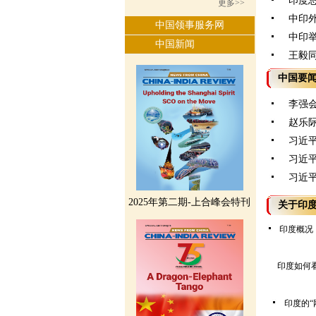
印度总
更多>>
中印外
中国领事服务网
中印举
中国新闻
王毅同
中国要
李强
赵乐
习近
习近
习近
2025年第二期-上合峰会特刊
关于印
印度概况
印度如何
印度的“