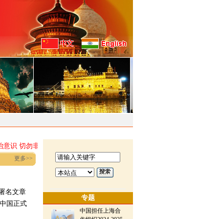
·
意识 切勿非法越境
驻印度使馆举行“深化改革，推进现代化：中印
更多>>
署名文章
专题
，中国正式
中国担任上海合