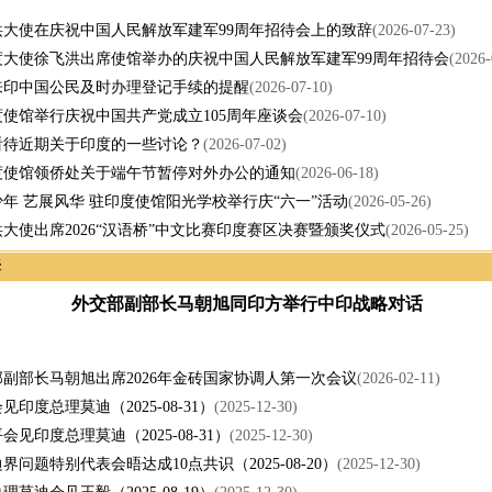
洪大使在庆祝中国人民解放军建军99周年招待会上的致辞
(2026-07-23)
度大使徐飞洪出席使馆举办的庆祝中国人民解放军建军99周年招待会
(2026-
来印中国公民及时办理登记手续的提醒
(2026-07-10)
使馆举行庆祝中国共产党成立105周年座谈会
(2026-07-10)
看待近期关于印度的一些讨论？
(2026-07-02)
度使馆领侨处关于端午节暂停对外办公的通知
(2026-06-18)
年 艺展风华 驻印度使馆阳光学校举行庆“六一”活动
(2026-05-26)
大使出席2026“汉语桥”中文比赛印度赛区决赛暨颁奖仪式
(2026-05-25)
来
外交部副部长马朝旭同印方举行中印战略对话
副部长马朝旭出席2026年金砖国家协调人第一次会议
(2026-02-11)
见印度总理莫迪（2025-08-31）
(2025-12-30)
会见印度总理莫迪（2025-08-31）
(2025-12-30)
界问题特别代表会晤达成10点共识（2025-08-20）
(2025-12-30)