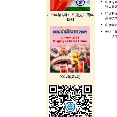
印度专
强大高
印媒刊
2025年第1期-中印建交75周年
高科技
特刊
印度学
专访：
——访
2024年第4期