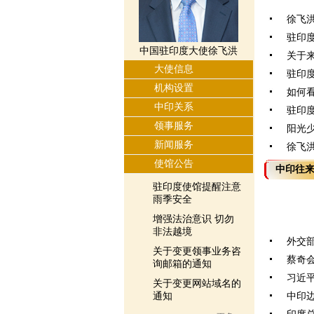
徐飞
驻印
中国驻印度大使徐飞洪
关于
大使信息
驻印度
机构设置
如何
中印关系
驻印
领事服务
阳光少
新闻服务
徐飞洪
使馆公告
中印往
驻印度使馆提醒注意
雨季安全
增强法治意识 切勿
非法越境
外交部
关于变更领事业务咨
蔡奇会
询邮箱的通知
习近平
关于变更网站域名的
通知
中印边