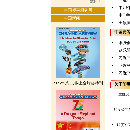
印度总
更多>>
中印外
中国领事服务网
中印举
中国新闻
王毅同
中国要
李强
赵乐
习近
习近
习近
2025年第二期-上合峰会特刊
关于印
印度概况
印度如何
印度的“