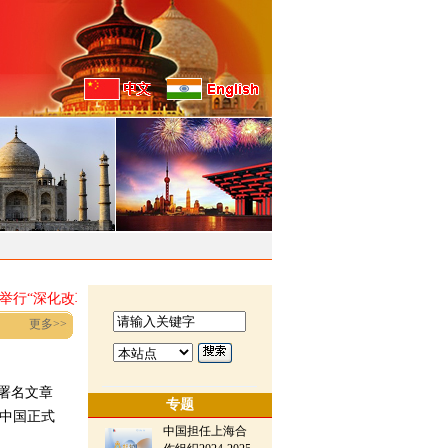
·
行“深化改革，推进现代化：中印如何相互成就”研讨会
徐飞洪大
更多>>
署名文章
专题
，中国正式
中国担任上海合