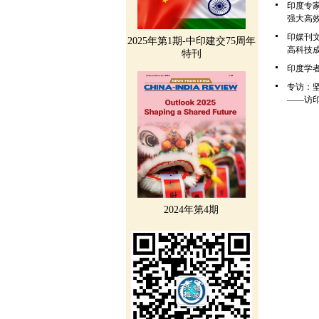
印度专
强大高
印媒刊
2025年第1期-中印建交75周年
高科技
特刊
印度学
专访：
——访
2024年第4期