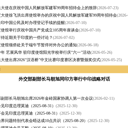
洪大使在庆祝中国人民解放军建军99周年招待会上的致辞
(2026-07-23)
度大使徐飞洪出席使馆举办的庆祝中国人民解放军建军99周年招待会
(2026-
来印中国公民及时办理登记手续的提醒
(2026-07-10)
使馆举行庆祝中国共产党成立105周年座谈会
(2026-07-10)
看待近期关于印度的一些讨论？
(2026-07-02)
度使馆领侨处关于端午节暂停对外办公的通知
(2026-06-18)
年 艺展风华 驻印度使馆阳光学校举行庆“六一”活动
(2026-05-26)
大使出席2026“汉语桥”中文比赛印度赛区决赛暨颁奖仪式
(2026-05-25)
来
外交部副部长马朝旭同印方举行中印战略对话
副部长马朝旭出席2026年金砖国家协调人第一次会议
(2026-02-11)
见印度总理莫迪（2025-08-31）
(2025-12-30)
会见印度总理莫迪（2025-08-31）
(2025-12-30)
界问题特别代表会晤达成10点共识（2025-08-20）
(2025-12-30)