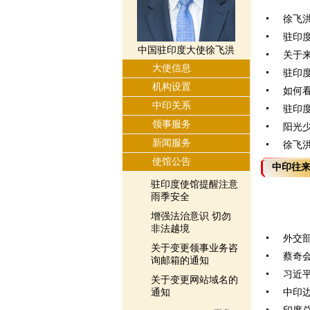
徐飞
驻印
中国驻印度大使徐飞洪
关于
大使信息
驻印度
机构设置
如何
中印关系
驻印
领事服务
阳光少
新闻服务
徐飞洪
使馆公告
中印往
驻印度使馆提醒注意
雨季安全
增强法治意识 切勿
非法越境
外交部
关于变更领事业务咨
蔡奇会
询邮箱的通知
习近平
关于变更网站域名的
通知
中印边