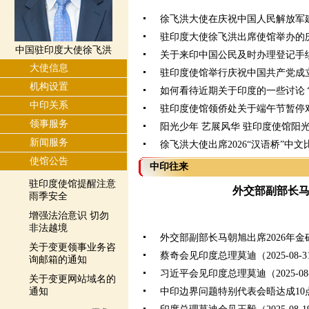
徐飞洪大使在庆祝中国人民解放军建
驻印度大使徐飞洪出席使馆举办的
中国驻印度大使徐飞洪
关于来印中国公民及时办理登记手
大使信息
驻印度使馆举行庆祝中国共产党成立
机构设置
如何看待近期关于印度的一些讨论
中印关系
驻印度使馆领侨处关于端午节暂停
领事服务
阳光少年 艺展风华 驻印度使馆阳
新闻服务
徐飞洪大使出席2026“汉语桥”中
使馆公告
中印往来
驻印度使馆提醒注意
外交部副部长
雨季安全
增强法治意识 切勿
非法越境
外交部副部长马朝旭出席2026年
关于变更领事业务咨
蔡奇会见印度总理莫迪（2025-08-3
询邮箱的通知
习近平会见印度总理莫迪（2025-08-
关于变更网站域名的
通知
中印边界问题特别代表会晤达成10点共识