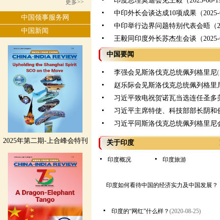
印度总理莫迪会见王毅（2025-08-1
更多>>
中印外长会谈达成10项成果（2025-0
中国领事服务网
中印举行边界问题特别代表会晤（2025
中国新闻
王毅同印度外长苏杰生会谈（2025-0
中国要闻
李强会见斯洛伐克总统佩列格里尼
赵乐际会见斯洛伐克总统佩列格里
习近平致电祝贺诺瓦当选连任圣多
习近平主席特使、科技部部长阴和
习近平同斯洛伐克总统佩列格里尼
2025年第二期-上合峰会特刊
关于印度
印度概况
印度旅游
印度如何看待中国的经济实力及中国发展？
印度的“网红”什么样？
(2020-08-25)