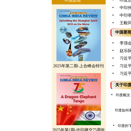
印度总
中国新闻
中印外
中印举
王毅同
中国要
李强
赵乐
习近
2025年第二期-上合峰会特刊
习近
习近
关于印
印度概况
印度如何
印度的“
2025年第1期-中印建交75周年