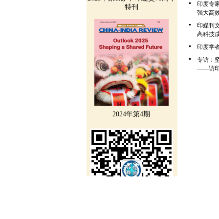
印度专
特刊
强大高
印媒刊
高科技
印度学
专访：
——访
2024年第4期