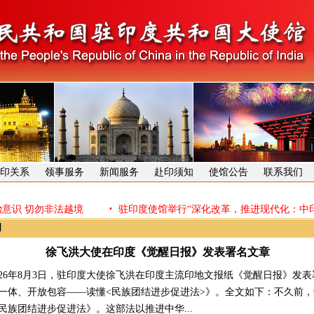
印关系
领事服务
新闻服务
赴印须知
使馆公告
联系我们
·
意识 切勿非法越境
驻印度使馆举行“深化改革，推进现代化：中印
闻
徐飞洪大使在印度《觉醒日报》发表署名文章
6年8月3日，驻印度大使徐飞洪在印度主流印地文报纸《觉醒日报》发表
一体、开放包容——读懂<民族团结进步促进法>》。全文如下：不久前
民族团结进步促进法》。这部法以推进中华...