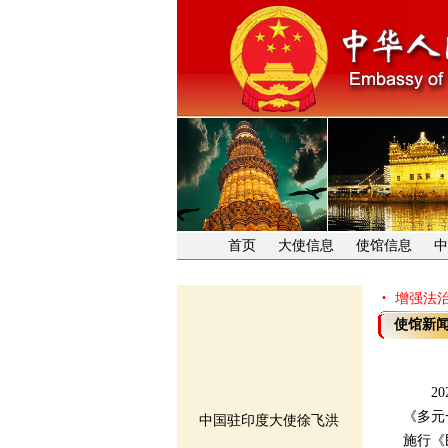
首页
大使信息
使馆信息
中
·
增强法治
使馆新
202
《多元
中国驻印度大使徐飞洪
施行《