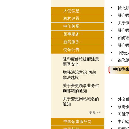
徐飞
大使信息
驻印
机构设置
关于
中印关系
驻印度
领事服务
如何
新闻服务
驻印
使馆公告
阳光少
驻印度使馆提醒注意
徐飞洪
雨季安全
中印往
增强法治意识 切勿
非法越境
关于变更领事业务咨
询邮箱的通知
关于变更网站域名的
外交部
通知
蔡奇会
更多>>
习近平
中国领事服务网
中印边