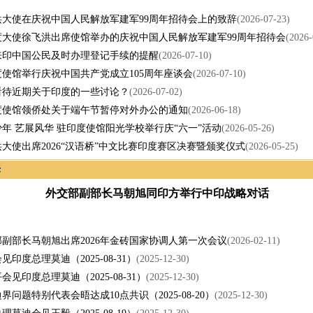
洪大使在庆祝中国人民解放军建军99周年招待会上的致辞
(2026-07-23)
度大使徐飞洪出席使馆举办的庆祝中国人民解放军建军99周年招待会
(2026-
来印中国公民及时办理登记手续的提醒
(2026-07-10)
使馆举行庆祝中国共产党成立105周年座谈会
(2026-07-10)
看待近期关于印度的一些讨论？
(2026-07-02)
度使馆领侨处关于端午节暂停对外办公的通知
(2026-06-18)
年 艺展风华 驻印度使馆阳光学校举行庆“六一”活动
(2026-05-26)
大使出席2026“汉语桥”中文比赛印度赛区决赛暨颁奖仪式
(2026-05-25)
来
外交部副部长马朝旭同印方举行中印战略对话
副部长马朝旭出席2026年金砖国家协调人第一次会议
(2026-02-11)
见印度总理莫迪（2025-08-31）
(2025-12-30)
会见印度总理莫迪（2025-08-31）
(2025-12-30)
界问题特别代表会晤达成10点共识（2025-08-20）
(2025-12-30)