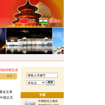
·
如何相互成就”研讨会
徐飞洪大使夫人谭郁秀出席在印侨团中秋庆
更多>>
署名文章
专题
，中国正式
中国担任上海合