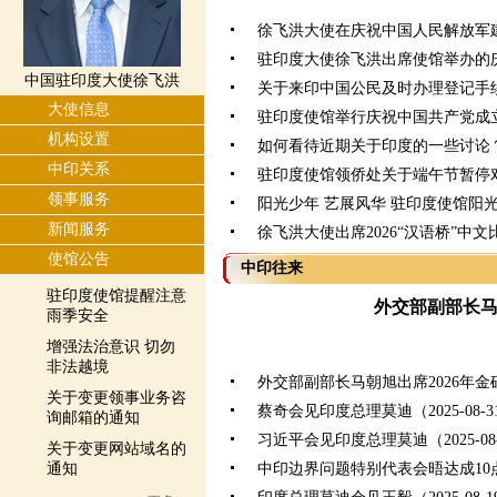
徐飞洪大使在庆祝中国人民解放军建
驻印度大使徐飞洪出席使馆举办的
中国驻印度大使徐飞洪
关于来印中国公民及时办理登记手
大使信息
驻印度使馆举行庆祝中国共产党成立
机构设置
如何看待近期关于印度的一些讨论
中印关系
驻印度使馆领侨处关于端午节暂停
领事服务
阳光少年 艺展风华 驻印度使馆阳
新闻服务
徐飞洪大使出席2026“汉语桥”中
使馆公告
中印往来
驻印度使馆提醒注意
外交部副部长
雨季安全
增强法治意识 切勿
非法越境
外交部副部长马朝旭出席2026年
关于变更领事业务咨
蔡奇会见印度总理莫迪（2025-08-3
询邮箱的通知
习近平会见印度总理莫迪（2025-08-
关于变更网站域名的
通知
中印边界问题特别代表会晤达成10点共识