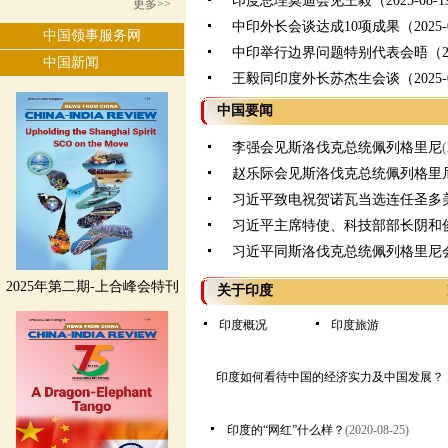
印度总理莫迪会见王毅（2025-08-1
更多>>
中印外长会谈达成10项成果（2025-0
中国领事服务网
中印举行边界问题特别代表会晤（2025
中国新闻
王毅同印度外长苏杰生会谈（2025-0
中国要闻
李强会见斯洛伐克总统佩列格里尼
赵乐际会见斯洛伐克总统佩列格里
习近平致电祝贺诺瓦当选连任圣多
习近平主席特使、科技部部长阴和
习近平同斯洛伐克总统佩列格里尼
2025年第二期-上合峰会特刊
关于印度
印度概况
印度旅游
印度如何看待中国的经济实力及中国发展？
印度的“网红”什么样？
(2020-08-25)