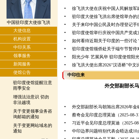
徐飞洪大使在庆祝中国人民解放军建
驻印度大使徐飞洪出席使馆举办的
中国驻印度大使徐飞洪
关于来印中国公民及时办理登记手
大使信息
驻印度使馆举行庆祝中国共产党成立
机构设置
如何看待近期关于印度的一些讨论
中印关系
驻印度使馆领侨处关于端午节暂停
领事服务
阳光少年 艺展风华 驻印度使馆阳
新闻服务
徐飞洪大使出席2026“汉语桥”中
使馆公告
中印往来
驻印度使馆提醒注意
外交部副部长
雨季安全
增强法治意识 切勿
非法越境
外交部副部长马朝旭出席2026年
关于变更领事业务咨
蔡奇会见印度总理莫迪（2025-08-3
询邮箱的通知
习近平会见印度总理莫迪（2025-08-
关于变更网站域名的
通知
中印边界问题特别代表会晤达成10点共识