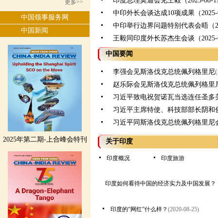
印度总理莫迪会见王毅（2025-08-1
更多>>
中印外长会谈达成10项成果（2025-0
中国领事服务网
中印举行边界问题特别代表会晤（2025
中国新闻
王毅同印度外长苏杰生会谈（2025-0
中国要闻
李强会见斯洛伐克总统佩列格里尼
赵乐际会见斯洛伐克总统佩列格里
习近平致电祝贺诺瓦当选连任圣多
习近平主席特使、科技部部长阴和
习近平同斯洛伐克总统佩列格里尼
2025年第二期-上合峰会特刊
关于印度
印度概况
印度旅游
印度如何看待中国的经济实力及中国发展？
印度的“网红”什么样？
(2020-08-25)