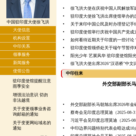
徐飞洪大使在庆祝中国人民解放军建
驻印度大使徐飞洪出席使馆举办的
中国驻印度大使徐飞洪
关于来印中国公民及时办理登记手
大使信息
驻印度使馆举行庆祝中国共产党成立
机构设置
如何看待近期关于印度的一些讨论
中印关系
驻印度使馆领侨处关于端午节暂停
领事服务
阳光少年 艺展风华 驻印度使馆阳
新闻服务
徐飞洪大使出席2026“汉语桥”中
使馆公告
中印往来
驻印度使馆提醒注意
外交部副部长
雨季安全
增强法治意识 切勿
非法越境
外交部副部长马朝旭出席2026年
关于变更领事业务咨
蔡奇会见印度总理莫迪（2025-08-3
询邮箱的通知
习近平会见印度总理莫迪（2025-08-
关于变更网站域名的
通知
中印边界问题特别代表会晤达成10点共识