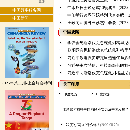
印度总理莫迪会见王毅（2025-08-1
更多>>
中印外长会谈达成10项成果（2025-0
中国领事服务网
中印举行边界问题特别代表会晤（2025
中国新闻
王毅同印度外长苏杰生会谈（2025-0
中国要闻
李强会见斯洛伐克总统佩列格里尼
赵乐际会见斯洛伐克总统佩列格里
习近平致电祝贺诺瓦当选连任圣多
习近平主席特使、科技部部长阴和
习近平同斯洛伐克总统佩列格里尼
2025年第二期-上合峰会特刊
关于印度
印度概况
印度旅游
印度如何看待中国的经济实力及中国发展？
印度的“网红”什么样？
(2020-08-25)