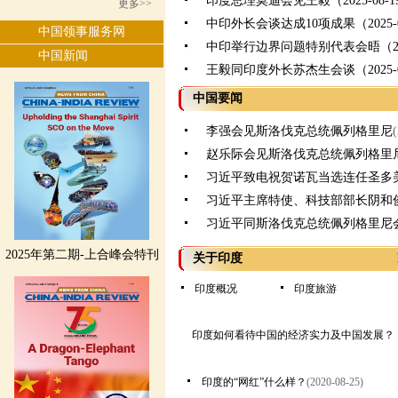
印度总理莫迪会见王毅（2025-08-1
更多>>
中印外长会谈达成10项成果（2025-0
中国领事服务网
中印举行边界问题特别代表会晤（2025
中国新闻
王毅同印度外长苏杰生会谈（2025-0
中国要闻
李强会见斯洛伐克总统佩列格里尼
赵乐际会见斯洛伐克总统佩列格里
习近平致电祝贺诺瓦当选连任圣多
习近平主席特使、科技部部长阴和
习近平同斯洛伐克总统佩列格里尼
2025年第二期-上合峰会特刊
关于印度
印度概况
印度旅游
印度如何看待中国的经济实力及中国发展？
印度的“网红”什么样？
(2020-08-25)