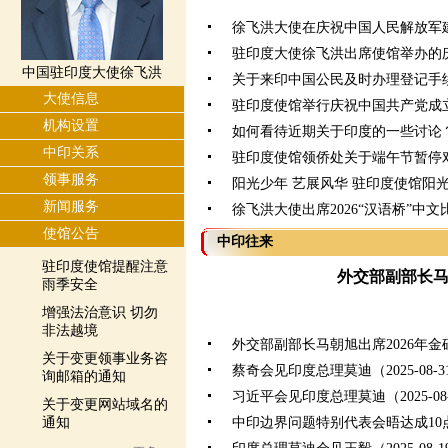
徐飞洪大使在庆祝中国人民解放军建
驻印度大使徐飞洪出席使馆举办的
中国驻印度大使徐飞洪
关于来印中国公民及时办理登记手
大使信息
驻印度使馆举行庆祝中国共产党成立
机构设置
如何看待近期关于印度的一些讨论
中印关系
驻印度使馆领侨处关于端午节暂停
领事服务
阳光少年 艺展风华 驻印度使馆阳
新闻服务
徐飞洪大使出席2026“汉语桥”中
使馆公告
中印往来
驻印度使馆提醒注意
外交部副部长
雨季安全
增强法治意识 切勿
非法越境
外交部副部长马朝旭出席2026年
关于变更领事业务咨
蔡奇会见印度总理莫迪（2025-08-3
询邮箱的通知
习近平会见印度总理莫迪（2025-08-
关于变更网站域名的
通知
中印边界问题特别代表会晤达成10点共识