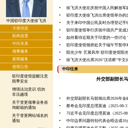
徐飞洪大使在庆祝中国人民解放军建
驻印度大使徐飞洪出席使馆举办的
中国驻印度大使徐飞洪
关于来印中国公民及时办理登记手
大使信息
驻印度使馆举行庆祝中国共产党成立
机构设置
如何看待近期关于印度的一些讨论
中印关系
驻印度使馆领侨处关于端午节暂停
领事服务
阳光少年 艺展风华 驻印度使馆阳
新闻服务
徐飞洪大使出席2026“汉语桥”中
使馆公告
中印往来
驻印度使馆提醒注意
外交部副部长
雨季安全
增强法治意识 切勿
非法越境
外交部副部长马朝旭出席2026年
关于变更领事业务咨
蔡奇会见印度总理莫迪（2025-08-3
询邮箱的通知
习近平会见印度总理莫迪（2025-08-
关于变更网站域名的
通知
中印边界问题特别代表会晤达成10点共识