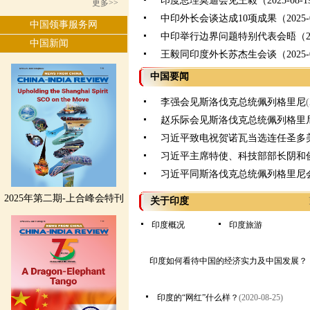
印度总理莫迪会见王毅（2025-08-1
更多>>
中印外长会谈达成10项成果（2025-0
中国领事服务网
中印举行边界问题特别代表会晤（2025
中国新闻
王毅同印度外长苏杰生会谈（2025-0
中国要闻
李强会见斯洛伐克总统佩列格里尼
赵乐际会见斯洛伐克总统佩列格里
习近平致电祝贺诺瓦当选连任圣多
习近平主席特使、科技部部长阴和
习近平同斯洛伐克总统佩列格里尼
2025年第二期-上合峰会特刊
关于印度
印度概况
印度旅游
印度如何看待中国的经济实力及中国发展？
印度的“网红”什么样？
(2020-08-25)