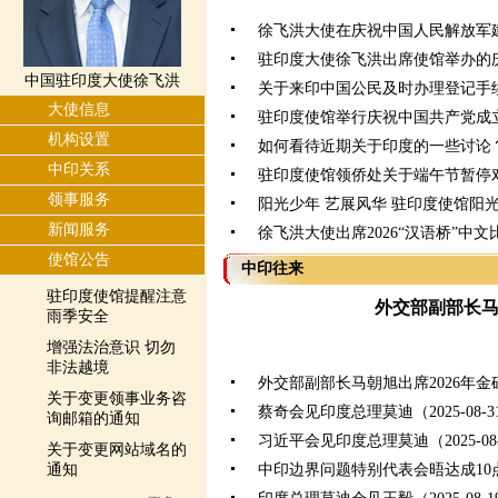
徐飞洪大使在庆祝中国人民解放军建
驻印度大使徐飞洪出席使馆举办的
中国驻印度大使徐飞洪
关于来印中国公民及时办理登记手
大使信息
驻印度使馆举行庆祝中国共产党成立
机构设置
如何看待近期关于印度的一些讨论
中印关系
驻印度使馆领侨处关于端午节暂停
领事服务
阳光少年 艺展风华 驻印度使馆阳
新闻服务
徐飞洪大使出席2026“汉语桥”中
使馆公告
中印往来
驻印度使馆提醒注意
外交部副部长
雨季安全
增强法治意识 切勿
非法越境
外交部副部长马朝旭出席2026年
关于变更领事业务咨
蔡奇会见印度总理莫迪（2025-08-3
询邮箱的通知
习近平会见印度总理莫迪（2025-08-
关于变更网站域名的
通知
中印边界问题特别代表会晤达成10点共识