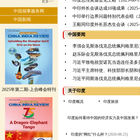
印度总理莫迪会见王毅（2025-08-1
更多>>
中印外长会谈达成10项成果（2025-0
中国领事服务网
中印举行边界问题特别代表会晤（2025
中国新闻
王毅同印度外长苏杰生会谈（2025-0
中国要闻
李强会见斯洛伐克总统佩列格里尼
赵乐际会见斯洛伐克总统佩列格里
习近平致电祝贺诺瓦当选连任圣多
习近平主席特使、科技部部长阴和
习近平同斯洛伐克总统佩列格里尼
2025年第二期-上合峰会特刊
关于印度
印度概况
印度旅游
印度如何看待中国的经济实力及中国发展？
印度的“网红”什么样？
(2020-08-25)