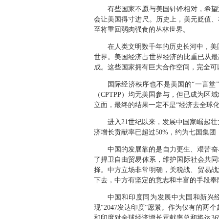
有些国家不愿与美国针锋相对，希望
会让美国得寸进尺。历史上，美元贬值、
至将重回弱肉强食的丛林世界。
在人类文明数千年的历史长河中，美
世界。美国经济占世界经济的比重已从最高
成。这些国家拥有巨大合作空间，完全可
国际经济秩序也不是美国的“一言堂
（CPTPP）均无美国参与，但已成为
立面，最终的结果一定不是“经济去全球化
进入21世纪以来，发展中国家崛起
济增长贡献率已超过50%，约为七国集团
中国的发展靠的是自力更生、艰苦奋
了捍卫自由贸易体系，维护国际社会共同
择。中方立场非常明确，关税战、贸易战
下去，中方有坚定的意志和丰富的手段奉
中国和印度同为发展中大国和新兴
现“2047发达印度”愿景。作为仅有的两
和印度对全球经济增长贡献率总和将达3