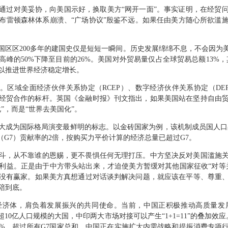
通过对美妥协，向美国示好，换取美方“网开一面”。事实证明，在经贸
布雷顿森林体系崩溃、“广场协议”殷鉴不远。如果任由美方随心所欲滥
国区区200多年的建国史仅是短短一瞬间。历史发展绵绵不息，不会因为
峰的50%下降至目前的26%。美国对外贸易量仅占全球贸易总额13%，其
以推进世界经济稳定增长。
”。区域全面经济伙伴关系协定（RCEP）、数字经济伙伴关系协定（DE
区域经贸合作的标杆。英国《金融时报》刊文指出，如果美国站在坚持自由
”，而是“世界去美国化”。
壮大成为国际格局演变最鲜明的标志。以金砖国家为例，该机制成员国人口占
（G7）贡献率的2倍，按购买力平价计算的经济总量已超过G7。
斗，从不靠谁的恩赐，更不畏惧任何无理打压。中方坚决反对美国滥施
利益。正是由于中方带头站出来，才迫使美方暂缓对其他国家征收“对等关
没有赢家。如果美方真想通过对话谈判解决问题，就应该在平等、尊重
陪到底。
经济体，肩负着发展振兴的共同使命。当前，中国正积极推动高质量发
个超10亿人口规模的大国，中印两大市场对接可以产生“1+1=11”的叠加
6%，超过所有G7国家总和。中国正在实施扩大内需战略和提振消费专项