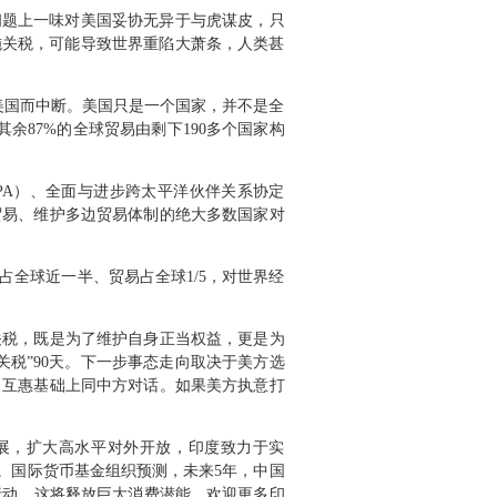
问题上一味对美国妥协无异于与虎谋皮，只
施关税，可能导致世界重陷大萧条，人类甚
美国而中断。美国只是一个国家，并不是全
余87%的全球贸易由剩下190多个国家构
PA）、全面与进步跨太平洋伙伴关系协定
贸易、维护多边贸易体制的绝大多数国家对
全球近一半、贸易占全球1/5，对世界经
关税，既是为了维护自身正当权益，更是为
税”90天。下一步事态走向取决于美方选
、互惠基础上同中方对话。如果美方执意打
展，扩大高水平对外开放，印度致力于实
效应。国际货币基金组织预测，未来5年，中国
行动，这将释放巨大消费潜能。欢迎更多印