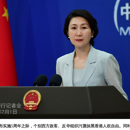
布实施5周年之际，个别西方政客、反华组织污蔑抹黑香港人权自由。同