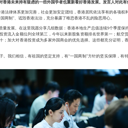
对香港未来持有疑虑的一些外国学者也重新看好香港发展。发言人对此有
香港法律体系更加完善，社会更加安定团结，香港居民依法享有的各项权
一国两制”、诋毁香港法治，充分暴露了唯恐香港不乱的险恶用心。
质量发展。在这里我愿分享几组数据：香港本地生产总值连续9个季度保
投资流入金额位列全球第三，今年以来新股集资额排名世界第一；航空
十；加大对香港投资成为多家外国商会的优先选择。这些都充分证明，
日子。我们相信，有祖国的坚定支持，有“一国两制”方针的坚实保障，有