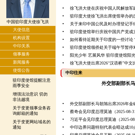
徐飞洪大使在庆祝中国人民解放军建
驻印度大使徐飞洪出席使馆举办的
中国驻印度大使徐飞洪
关于来印中国公民及时办理登记手
大使信息
驻印度使馆举行庆祝中国共产党成立
机构设置
如何看待近期关于印度的一些讨论
中印关系
驻印度使馆领侨处关于端午节暂停
领事服务
阳光少年 艺展风华 驻印度使馆阳
新闻服务
徐飞洪大使出席2026“汉语桥”中
使馆公告
中印往来
驻印度使馆提醒注意
外交部副部长
雨季安全
增强法治意识 切勿
非法越境
外交部副部长马朝旭出席2026年
关于变更领事业务咨
蔡奇会见印度总理莫迪（2025-08-3
询邮箱的通知
习近平会见印度总理莫迪（2025-08-
关于变更网站域名的
通知
中印边界问题特别代表会晤达成10点共识