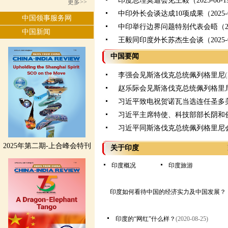
印度总理莫迪会见王毅（2025-08-1
更多>>
中印外长会谈达成10项成果（2025-0
中国领事服务网
中印举行边界问题特别代表会晤（2025
中国新闻
王毅同印度外长苏杰生会谈（2025-0
中国要闻
李强会见斯洛伐克总统佩列格里尼
赵乐际会见斯洛伐克总统佩列格里
习近平致电祝贺诺瓦当选连任圣多
习近平主席特使、科技部部长阴和
习近平同斯洛伐克总统佩列格里尼
2025年第二期-上合峰会特刊
关于印度
印度概况
印度旅游
印度如何看待中国的经济实力及中国发展？
印度的“网红”什么样？
(2020-08-25)