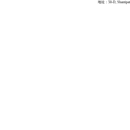
地址：50-D, Shantipath,