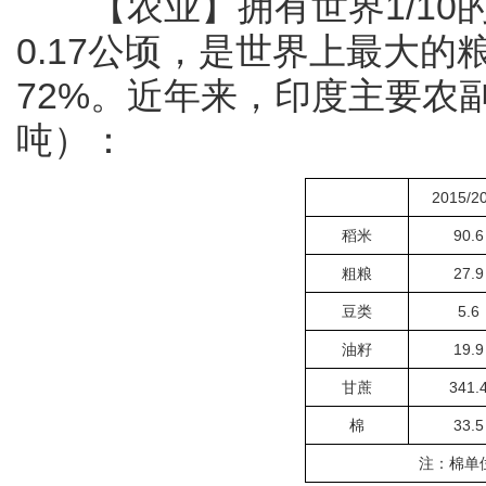
【农业】拥有世界1/10的
0.17公顷，是世界上最大
72%。近年来，印度主要农
吨）：
2015/2
稻米
90.6
粗粮
27.9
豆类
5.6
油籽
19.9
甘蔗
341.
棉
33.5
注：棉单