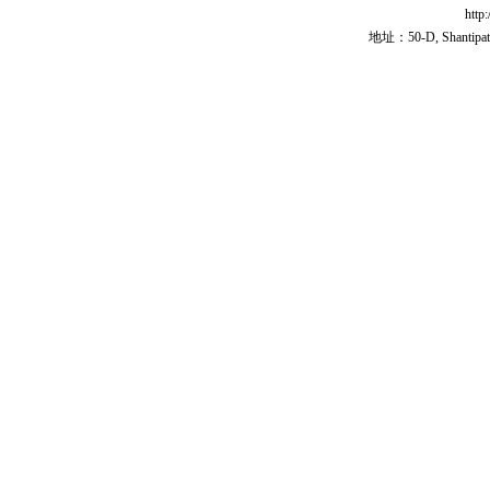
http
地址：50-D, Shantipath,