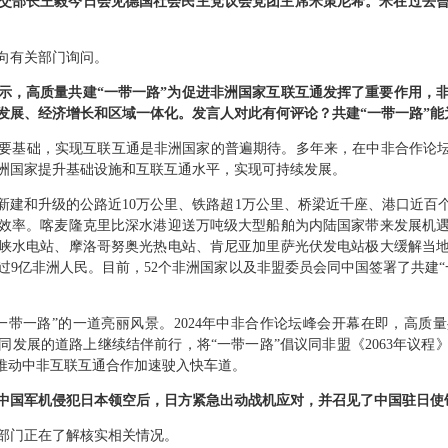
交部长王毅今日会见德国社会民主党议会党团主席米策尼希。米在过去曾
向有关部门询问。
示，高质量共建“一带一路”为促进非洲国家互联互通发挥了重要作用，
续发展、经济增长和区域一体化。发言人对此有何评论？共建“一带一路”
要基础，实现互联互通是非洲国家的普遍期待。多年来，在中非合作论坛
洲国家提升基础设施和互联互通水平，实现可持续发展。
新建和升级的公路近10万公里、铁路超1万公里、桥梁近千座、港口近百
效率。喀麦隆克里比深水港迎送万吨级大型船舶为内陆国家带来发展机
峡水电站、摩洛哥努奥光热电站、肯尼亚加里萨光伏发电站极大缓解当
过9亿非洲人民。目前，52个非洲国家以及非盟委员会同中国签署了共建“
一带一路”的一道亮丽风景。2024年中非合作论坛峰会开幕在即，高质量
同发展的道路上继续结伴前行，将“一带一路”倡议同非盟《2063年议程
，推动中非互联互通合作加速驶入快车道。
中国军机侵犯日本领空后，日方紧急出动战机应对，并召见了中国驻日使
部门正在了解核实相关情况。