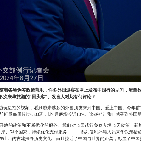
随着各项免签政策落地，许多外国游客在网上发布中国行的见闻，流量数
多次来华旅游的“回头客”。发言人对此有何评论？
边玩边拍的视频，看到越来越多的外国朋友来到中国、爱上中国。今年前7
运航班量每周超过6300班，比6月底增长近10%。这些都让我们感受到外国
续开放的政策和不断优化的服务。我们对15国试行免签入境15天政策，新
个口岸、54个国家，持续优化支付服务……一系列便利外籍人员来华政策
在山西的古建探寻历史文化，而且拉近了中国与世界的距离，彰显了中国