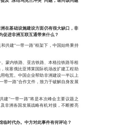
提及“冻结乌克兰冲突”问题，请问该问题
非洲在基础设施建设方面仍有很大缺口，非
能为促进非洲互联互通带来什么？
和共建“一带一路”框架下，中国始终秉持
个。蒙内铁路、亚吉铁路、本格拉铁路等相
遇，埃塞俄比亚博莱国际机场改扩建工程助
地用电荒。中国企业帮助非洲建设一半以上
一带一路”合作文件，致力于破解自身发展
共建“一带一路”将是本次峰会主要议题之
》及非洲各国发展战略有机对接，不断擦亮
馆临时代办。中方对此事件有何评论？