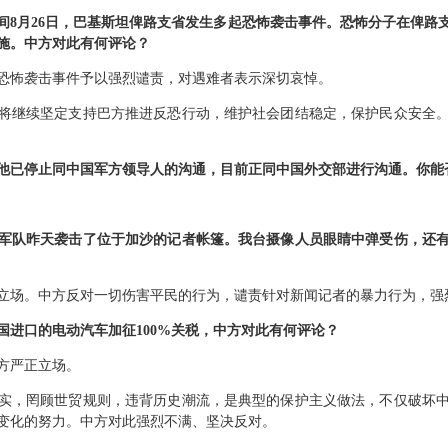
间8月26日，巴基斯坦俾路支省发生多起恐怖袭击事件。恐怖分子在俾路
施。中方对此有何评论？
恐怖袭击事件予以强烈谴责，对遇难者表示深切哀悼。
将继续坚定支持巴方推进反恐行动，维护社会团结稳定，保护民众安全
他已停止同中国军方领导人的沟通，目前正同中国外交部进行沟通。你能
军队昨天袭击了位于加沙的记者帐篷。我台摄像人员眼睛中弹受伤，还
立场。中方反对一切伤害平民的行为，谴责针对新闻记者的暴力行为，强
国进口的电动汽车加征100%关税，中方对此有何评论？
方严正立场。
实，罔顾世贸规则，违背历史潮流，是典型的保护主义做法，不仅破坏
变化的努力。中方对此强烈不满、坚决反对。