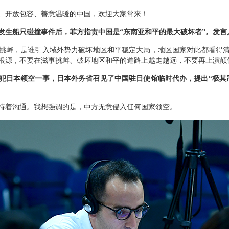
、开放包容、善意温暖的中国，欢迎大家常来！
发生船只碰撞事件后，菲方指责中国是“东南亚和平的最大破坏者”。发言
挑衅，是谁引入域外势力破坏地区和平稳定大局，地区国家对此都看得
根源，不要在滋事挑衅、破坏地区和平的道路上越走越远，不要再上演颠
犯日本领空一事，日本外务省召见了中国驻日使馆临时代办，提出“极其
持着沟通。我想强调的是，中方无意侵入任何国家领空。