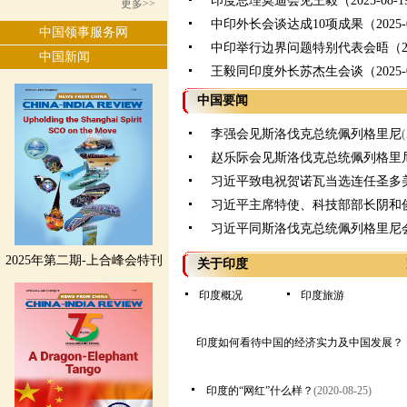
印度总理莫迪会见王毅（2025-08-1
更多>>
中印外长会谈达成10项成果（2025-0
中国领事服务网
中印举行边界问题特别代表会晤（2025
中国新闻
王毅同印度外长苏杰生会谈（2025-0
中国要闻
李强会见斯洛伐克总统佩列格里尼
赵乐际会见斯洛伐克总统佩列格里
习近平致电祝贺诺瓦当选连任圣多
习近平主席特使、科技部部长阴和
习近平同斯洛伐克总统佩列格里尼
2025年第二期-上合峰会特刊
关于印度
印度概况
印度旅游
印度如何看待中国的经济实力及中国发展？
印度的“网红”什么样？
(2020-08-25)