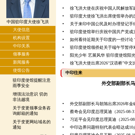
徐飞洪大使在庆祝中国人民解放军建
驻印度大使徐飞洪出席使馆举办的
中国驻印度大使徐飞洪
关于来印中国公民及时办理登记手
大使信息
驻印度使馆举行庆祝中国共产党成立
机构设置
如何看待近期关于印度的一些讨论
中印关系
驻印度使馆领侨处关于端午节暂停
领事服务
阳光少年 艺展风华 驻印度使馆阳
新闻服务
徐飞洪大使出席2026“汉语桥”中
使馆公告
中印往来
驻印度使馆提醒注意
外交部副部长
雨季安全
增强法治意识 切勿
非法越境
外交部副部长马朝旭出席2026年
关于变更领事业务咨
蔡奇会见印度总理莫迪（2025-08-3
询邮箱的通知
习近平会见印度总理莫迪（2025-08-
关于变更网站域名的
通知
中印边界问题特别代表会晤达成10点共识