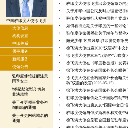
驻印度大使徐飞洪出席使馆举办的
关于来印中国公民及时办理登记手
驻印度使馆举行庆祝中国共产党成立
中国驻印度大使徐飞洪
如何看待近期关于印度的一些讨论
大使信息
驻印度使馆领侨处关于端午节暂停
机构设置
阳光少年 艺展风华 驻印度使馆阳
中印关系
徐飞洪大使出席2026“汉语桥”中
领事服务
徐飞洪大使在2026“汉语桥”印度
新闻服务
徐飞洪大使在《印度教徒报》发表
使馆公告
徐飞洪大使在金砖国家外长会晤关
驻印度使馆提醒注意
徐飞洪大使在金砖国家外长会晤关
雨季安全
砖”议题的发言
(2026-05-15)
增强法治意识 切勿
徐飞洪大使在金砖国家外长会晤关于
非法越境
驻印度使馆领侨处关于国际劳动节
关于变更领事业务咨
徐飞洪大使出席2026“国际中文日”
询邮箱的通知
驻印度使馆与俄罗斯科学和文化中
关于变更网站域名的
徐飞洪大使会见联合国新任驻印度
通知
驻印度使馆领侨处关于清明节暂停