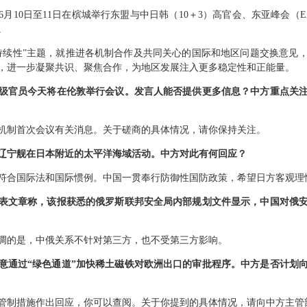
月10日至11日在槟城举行东盟与中日韩（10＋3）高官会、东亚峰会（E
。
持续性”主题，就推进各机制合作及共同关心的国际和地区问题交换意见
，进一步凝聚共识、聚焦合作，为地区发展注入更多稳定性和正能量。
级官员今天将在伦敦举行会议。发言人能否提供更多信息？中方重点关
机制首次会议有关消息。关于磋商的具体情况，请你保持关注。
辽宁舰在日本附近的太平洋海域活动。中方对此有何回应？
符合国际法和国际惯例。中国一贯奉行防御性国防政策，希望日方客观理
表文章称，该报获悉的俄罗斯联邦安全局内部规划文件显示，中国对俄
调的是，中俄关系不针对第三方，也不受第三方影响。
意通过“绿色通道”加快稀土磁铁对欧洲出口的审批程序。中方是否计划向
管制措施作出回应，你可以查阅。关于你提到的具体情况，请向中方主管