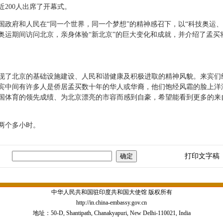
200人出席了开幕式。
府和人民在“同一个世界，同一个梦想”的精神感召下，以“科技奥运、
奥运期间访问北京，亲身体验“新北京”的巨大变化和成就，并介绍了孟买
了北京的基础设施建设、人民和谐健康及积极进取的精神风貌。来宾们
宾中间有许多人是侨居孟买数十年的华人或华裔，他们饱经风霜的脸上洋
国体育的领先成绩、为北京漂亮的市容而感到自豪，希望能看到更多的来自
两个多小时。
打印文字稿
中华人民共和国驻印度共和国大使馆 版权所有
http://in.china-embassy.gov.cn
地址：50-D, Shantipath, Chanakyapuri, New Delhi-110021, India