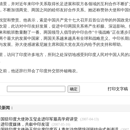
景，并对近年来印中关系取得长足进展和双方各领域的互利合作不断扩
，不断加强两党、两国之间的睦邻友好合作关系。她还称赞孙大使和中国
贺和赞赏。他表示，索是中国共产党十七大召开后首位访华的外国政党
欢迎，此访对中印友好发展，促进中印两国关系将产生积极、深远影响。
来和航班数量翻了一番。两国领导人倡导的中印合作“十项战略”正在逐步
两个最大的发展中国家，两国关系越来越具有全球和战略意义。中印长期
平与发展。孙大使感谢索尼娅主席和国大党在其任内给予的支持和帮助。
，访问了印度许多地方，所到之处深切地感受到印度人民对中国人民的
。
前，他还辞行拜会了印度外交部外秘梅农。
打印文字稿
关新闻：
中国驻印度大使孙玉玺走进印军最高学府讲堂
(2007-04-13)
走进印度媒体，共叙中印友谊
(2007-05-16)
中国驻印度大使孙玉玺出席印度百人青年访华团培训班结业式并讲话
(2007-