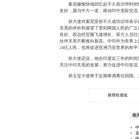
索尼娅愉快地回忆起不久前访华时的情
友好，愿与中方一道，推动印中党际交流
孙大使对索尼亚前不久成功访华表示祝
关系的评价和展望了受到两国人民的广泛
良好。双边经贸额飞速增长、双方人员往
伙伴关系不断推向新高。中印作为世界上
24亿人民，也将促进亚洲乃至世界的和
孙大使还说，他在印度近三年的时间里
关注中印关系的发展，努力促进中印友谊
孙玉玺大使将于近期奉调离任回国。之
推荐给朋友
相