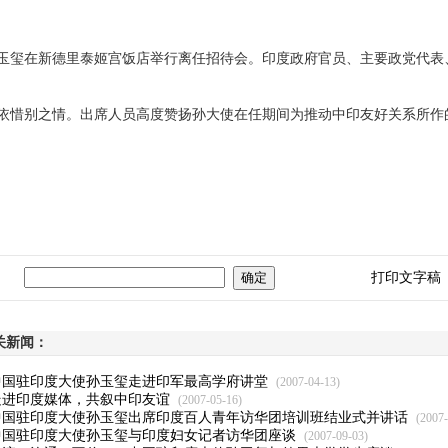
使孙玉玺在新德里泰姬宫饭店举行离任招待会。印度政府官员、主要政党代
惜别之情。出席人员高度赞扬孙大使在任期间为推动中印友好关系所作
打印文字稿
关新闻：
中国驻印度大使孙玉玺走进印军最高学府讲堂
(2007-04-13)
走进印度媒体，共叙中印友谊
(2007-05-16)
中国驻印度大使孙玉玺出席印度百人青年访华团培训班结业式并讲话
(2007-
中国驻印度大使孙玉玺与印度妇女记者访华团座谈
(2007-09-03)