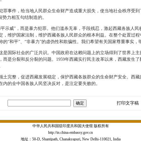
罪事件，给当地人民群众生命财产造成重大损失，使当地社会秩序受到
裂势力相互勾结制造的。
示威”，而是暴力犯罪。他们滥杀无辜，手段残忍，激起西藏各族人民
定，维护国家法制，维护西藏各族人民群众的根本利益。在整个处置过程
的“和平”、“非暴力”的虚伪性和欺骗性。我们希望有关国家尊重事实，
是国际社会的广泛共识。中国政府在达赖问题上的立场得到了世界上主
，而是分裂和反分裂的问题。1959年西藏实行民主改革以来，西藏发生
。
土完整，促进西藏发展稳定，保护西藏各族群众的生命财产安全。西藏
在内的全中国各族人民坚决反对，是注定要失败的。
打印文字稿
中华人民共和国驻印度共和国大使馆 版权所有
http://in.china-embassy.gov.cn
地址：50-D, Shantipath, Chanakyapuri, New Delhi-110021, India