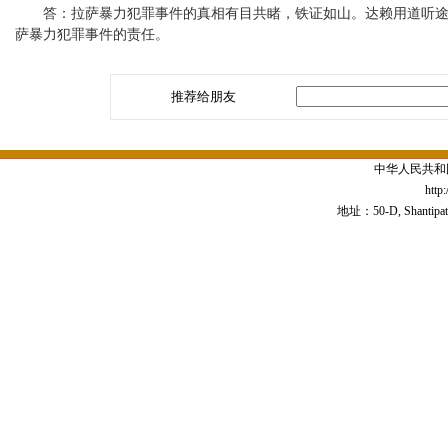
答：拉萨暴力犯罪事件的真相有目共睹，铁证如山。达赖用道听途说
萨暴力犯罪事件的责任。
推荐给朋友
中华人民共和
http
地址：50-D, Shantipath,