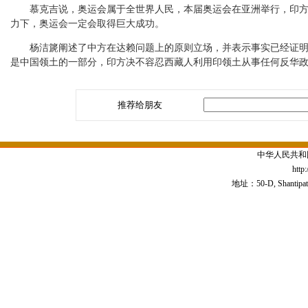
慕克吉说，奥运会属于全世界人民，本届奥运会在亚洲举行，印方为
力下，奥运会一定会取得巨大成功。
杨洁篪阐述了中方在达赖问题上的原则立场，并表示事实已经证明并
是中国领土的一部分，印方决不容忍西藏人利用印领土从事任何反华
推荐给朋友
中华人民共和
http
地址：50-D, Shantipath,