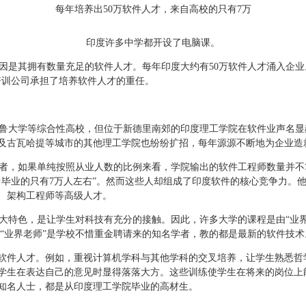
每年培养出50万软件人才，来自高校的只有7万
印度许多中学都开设了电脑课。
因是其拥有数量充足的软件人才。每年印度大约有50万软件人才涌入企业。
培训公司承担了培养软件人才的重任。
大学等综合性高校，但位于新德里南郊的印度理工学院在软件业声名显
及古瓦哈提等城市的其他理工学院也纷纷扩招，每年源源不断地为企业造
，如果单纯按照从业人数的比例来看，学院输出的软件工程师数量并不算
中毕业的只有7万人左右”。然而这些人却组成了印度软件的核心竞争力。
、架构工程师等高级人才。
特色，是让学生对科技有充分的接触。因此，许多大学的课程是由“业界老
些“业界老师”是学校不惜重金聘请来的知名学者，教的都是最新的软件技术
软件人才。例如，重视计算机学科与其他学科的交叉培养，让学生熟悉哲
学生在表达自己的意见时显得落落大方。这些训练使学生在将来的岗位上
知名人士，都是从印度理工学院毕业的高材生。