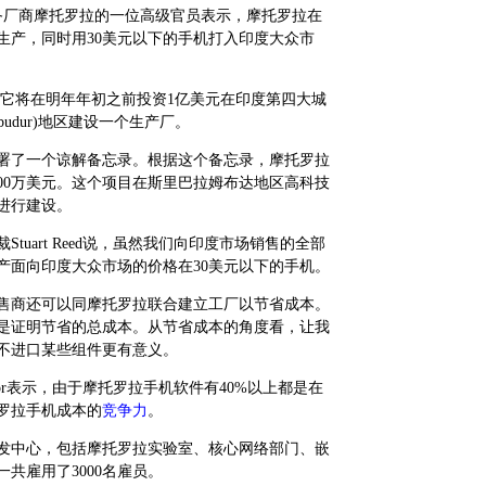
设备厂商摩托罗拉的一位高级官员表示，摩托罗拉在
生产，同时用30美元以下的手机打入印度大众市
宣布它将在明年年初之前投资1亿美元在印度第四大城
budur)地区建设一个生产厂。
了一个谅解备忘录。根据这个备忘录，摩托罗拉
00万美元。这个项目在斯里巴拉姆布达地区高科技
进行建设。
Stuart Reed说，虽然我们向印度市场销售的全部
产面向印度大众市场的价格在30美元以下的手机。
售商还可以同摩托罗拉联合建立工厂以节省成本。
是证明节省的总成本。从节省成本的角度看，让我
不进口某些组件更有意义。
rior表示，由于摩托罗拉手机软件有40%以上都是在
罗拉手机成本的
竞争力
。
中心，包括摩托罗拉实验室、核心网络部门、嵌
共雇用了3000名雇员。