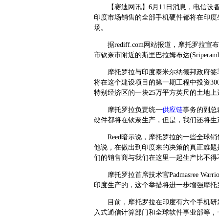
【赛迪网讯】6月11日消息，电信
印度市场销售的全部手机硬件都将在印度
场。
据rediff.com网站报道，摩托罗拉
市钦奈市附近的斯里巴拉姆布达(Sriperam
摩托罗拉与印度泰米尔纳德邦政府签署
将在这个建设项目的第一期工程中投资30
特别经济区的一块25万平方英尺的土地上
摩托罗拉负责统一
供应链
事务的副总裁
硬件都将在钦奈生产，但是，我们还将生
Reed暗示说，摩托罗拉的一些全球销
他说，在做出到印度来的决策的真正难题
们的销售商与我们在这里一起生产比不得
摩托罗拉首席技术官Padmasree War
印度生产的，这个举措将进一步增强摩托
目前，摩托罗拉在印度有六个手机研发
入式通信计算部门和全球软件事业部等，一