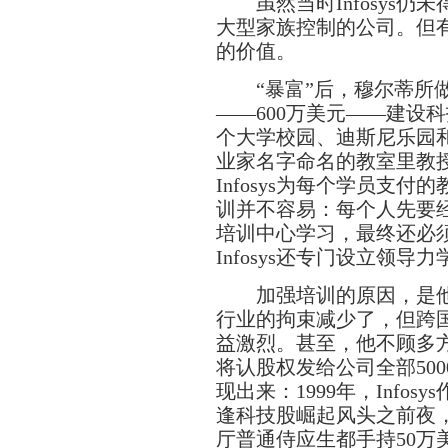
虽然当时Infosys仍
大型家族控制的公司。但有大
的价值。
“暴富”后，穆尔蒂所做
——600万美元——建设科
个大学校园、迪斯尼乐园
业家名字命名的教室里教
Infosys为每个学员支付
训并不容易：每个人先要
培训中心学习，最终还必
Infosys还专门设立领
加强培训的原因，是他
行业的拘束减少了，但跨
益激烈。甚至，他不顾多方
将认股权发给公司全部50
现出来：1999年，Info
逢科技股崛起风头之前夜
厅普通侍应生都手持50万