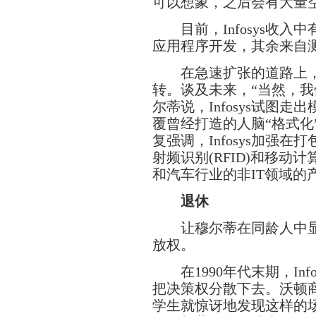
可以想象，之后会有大量空中
目前，Infosys收入中
应用程序开发，其余来自
在急速扩张的道路上，
转。谈及未来，“当然，我
尔蒂说，Infosys试图
覆曾经打造的人脑“格式化
复强调，Infosys加强
射频识别(RFID)和移
动计
和汽车行业的非IT领域的
退休
让穆尔蒂在同龄人中显
放权。
在1990年代末期，Inf
把决策权分散下去。沃顿商学
学生就惊讶地发现这样的