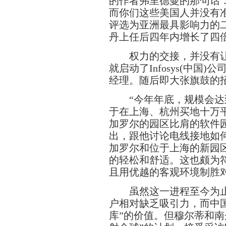
的作者弗里德曼的那句话
而你们这些美国人并没有准备
评选为亚洲最具影响力的二十
丹上任后四年内增长了四倍
权力的交接，并没有让In
就启动了Infosys(中国
经理。随后即大张旗鼓的招
“今年年底，规模会达到
于在上海、杭州买地十万
加罗尔的园区比肩的软件
出，跟他讨论电线接地如
加罗尔和位于上海的新园
的轻松和舒适。这也颇为
且用优越的客观环境制胜
虽然这一进程至今为止
户相对缺乏吸引力，而中
库”的价值。但穆尔蒂和南