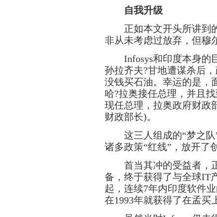
自我升级
正如本文开头所讲到的，I
非从未考虑过放弃，但穆
Infosys和印度本身的
孙拉齐夫?甘地遭谋杀后
没钱买石油。幸运的是，面
哈?拉奥接任总理，并且找
现任总理，拉奥政府财政部
财政部长)。
这三人组成的“梦之队”
诸多政策“红线”，放开了
首当其冲的受益者，正
备，终于获得了与全球IT
起，连续7年内印度软件业的年
在1993年就获得了在孟