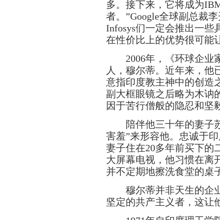
多。接下来，它将成为IB
者。”Google全球副总
Infosys们一定会推出
在性价比上的优势很可能
2006年，《环球企业
人，穆尔蒂。近年来，他已
意指印度教主神中的创造
副大框眼镜之后略为木讷
因于苦行僧般的隐忍和坚
陪伴他三十年的妻子苏达
害羞”来形容他。忠诚于
妻子住在20多年前买下的
大屏幕电视，他习惯在离
并不定期地擦洗食堂的桌子
穆尔蒂并非天生的企业
坚定的共产主义者，这让