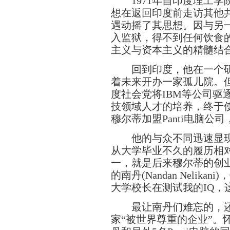
1971年自印度理工学
想在返回印度前走访其他
遇动摇了其思想。因与另
入监狱，得不到任何饮食
主义与资本主义的精髓结
回到印度，他在一个研
着未来开办一家孤儿院。但
度社会党将IBM等公司驱
技领域人才的培养，终于
穆尔蒂加盟Panti电脑
他的与众不同迅速显现
从大学毕业不久的履历相
一，就是后来穆尔蒂的创业伙伴
的南丹(Nandan Neli
大学校长在测试我的IQ，
最让南丹们难忘的，还
家“被世界尊重的企业”。