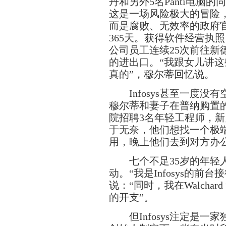
丹和另外5名Panti电脑的同
这是一场风险极大的冒险，I
而是腐败、无效率的政府
365天。获得软件经营执
公司员工连续25次前往新
的进出口。“我跟女儿讲
真的”，穆尔蒂回忆说。
Infosys甚至一度没
穆尔蒂和妻子在普纳购置的
院招聘3名年轻工程师，
于无奈，他们想找一个极
用，晚上他们去到对方办
七个不足35岁的年轻人
动。“我是Infosys的
说：“同时，我在Walch
的开支”。
但Infosys注定是一