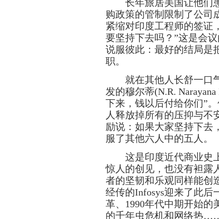
长年旅居美国让他们患
购政策的管制限制了公司
紧缩对印度工程师的签证，
要坚持下去吗？”这是会
说服彼此：最好的结局是
职。
就在其他人长舒一口气
发的穆尔蒂(N.R. Naray
下来，钱以后付给你们”
人释放掉所有的压抑与不
励说：如果大家坚持下去
服了其他六人中的五人。
这是印度近代商业史上
惊人的创见，也没有袒露
者的坚韧和乐观同样能创
经传的Infosys迎来了此
革、1990年代中期开始
的千年虫危机和网络热…