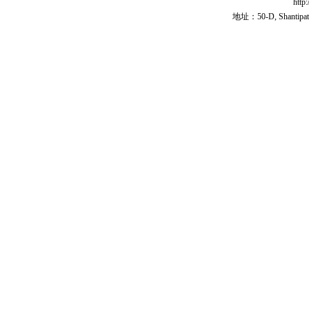
http
地址：50-D, Shantipath,