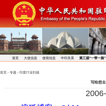
首页
大使信息
使馆信息
中印关系
第三届“一带一路
首页
专题
印度IT业扫描
>
>
写给想去
2006-