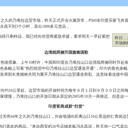
年之久的乃堆拉边贸市场，昨天正式开业火爆异常，约60名印度买家飞奔
永昌不到3个小时，卖出1000多元货品，
购得只剩样品，我已经向供货商紧急求援，要求明天一早赶紧把
昨日，
市场购
边境线两侧升国旗奏国歌
热闹景象。上午10时许，中国和印度在乃堆拉山口边境线两侧同时升起
色条幅上写着“热烈祝贺中印乃堆拉山口边贸通道开通”，印方的黄色条幅
首席部长查姆林共同为重开乃堆拉山口边贸通道剪彩。这意味着连接中国
约16公里处。边贸市场的开放时间为每年６月１日到９月３０日之间每
展缓慢，乃堆拉山口的开放日期从原定的2005年10月一再推迟。但是这
印度客商成群“扫货”
过关闭44年之久的乃堆拉山口，兴奋地涌向距离山口16公里远的仁青岗边
们喜欢的商品。”来自西安的26号店铺老板冯永昌说，昨天他一口气卖出