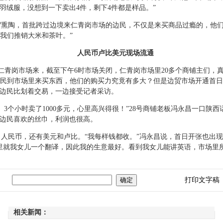
羽绒服，没想到一下卖出4件，剩下4件都是样品。”
熏陶，首批跨过边境来仁青岗市场的边民，不仅是来买商品过瘾的，他们
我们推销大米和茶叶。”
人民币卢比美元现场流通
青岗市场来，截至下午6时市场关闭，仁青岗市场里20多个商铺主们，真
民到市场里来买东西，他们的购买力究竟有多大？但是边贸市场开通首日
度边民比划着交易，一边接受记者采访。
个小时卖了1000多元，心里高兴得很！”28号商铺老板冯永昌一口陕西话
度边民喜欢的丝巾，利润也很高。
民币，还有美元和卢比。“我每样钱都收。”冯永昌说，首日开张也出现
里就我女儿一个翻译，因此我的生意最好。看到我女儿能讲英语，市场里
打印文字稿
相关新闻：