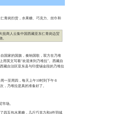
直仁青岗扫货，水果糖、巧克力、丝巾和
大批商人云集中国西藏亚东仁青岗边贸
物。
各自国家的国旗，奏响国歌，双方在乃堆
上用英文写着“欢迎来到乃堆拉”。西藏自
西藏自治区亚东县与印度锡金段的乃堆拉
周一至周四，每天上午10时到下午６
一次，乃堆拉是真的准备好了。
贸市场。
了四五包水果糖，几斤巧克力和4件羽绒