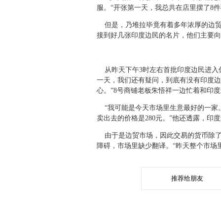
服。“开张第一天，我总共在店里摆了8件
但是，乃堆拉毕竟有着多年浓厚的边贸
接到好几张印度边民的名片，他们主要向
从昨天下午3时左右首批印度边民进入仁
一天，我们还有疑问，到底有没有印度边
心。”8号商铺老板朱悟祥一边忙着和印
“我可能是今天市场里生意最好的一家。3
卖出去的价格是280元。”他还透露，印
由于是边贸市场，因此交易的货币除了人
障碍，市场里缺少翻译。“昨天整个市场
推荐给朋友