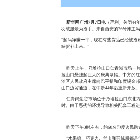
新华网广州7月7日电
（严利）关闭44
羽绒服最为抢手。来自西安的26号摊主冯
“起码净赚一半，现在有些货品已经被抢
缺货补上来。”
昨天上午，乃堆拉山口仁青岗市场一片
拉山口悬挂起巨大的庆典条幅。中方的红
治区人民政府主席向巴平措和印度锡金邦
山口边贸通道，在中断44年后重新开放。
仁青岗边贸市场位于乃堆拉山口东北方向
时。由于恶劣的环境导致相关配套工程进
昨天下午3时左右，约60名印度边民跨
“水果糖、巧克力、丝巾和羽绒服都是他