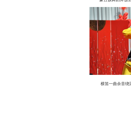
横笛一曲余音绕