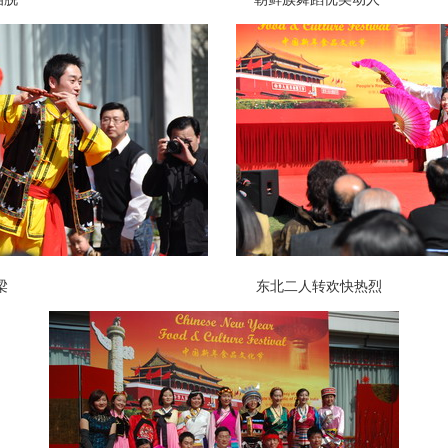
梁 东北二人转欢快热烈