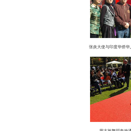
张炎大使与印度华侨华
蒙古族舞蹈奔放