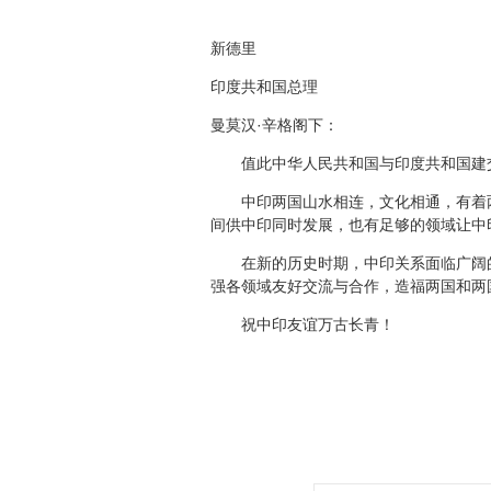
新德里
印度共和国总理
曼莫汉·辛格阁下：
值此中华人民共和国与印度共和国建交
中印两国山水相连，文化相通，有着两千
间供中印同时发展，也有足够的领域让中
在新的历史时期，中印关系面临广阔的
强各领域友好交流与合作，造福两国和两
祝中印友谊万古长青！
中华人民共和
二0一0年