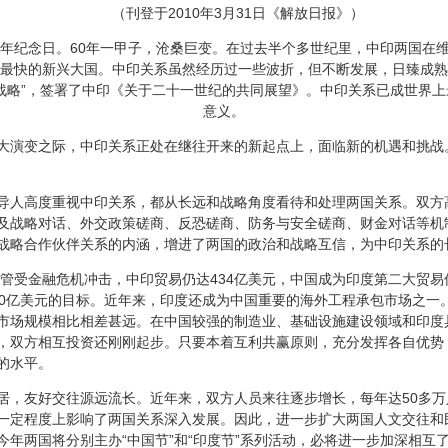
（刊登于2010年3月31日《解放日报》）
纪念日。60年一甲子，沧桑巨变。在过去半个多世纪里，中印两国在
最快的新兴大国。中印关系虽然经历过一些波折，但不断发展，日臻成熟
战略”，签署了中印《关于二十一世纪的共同展望》。中印关系已成世界
意义。
演变之际，中印关系正处在继往开来的新起点上，面临新的机遇和挑战
人高度重视中印关系，都从长远和战略角度看待和处理两国关系。双方
及战略对话、外交政策磋商、反恐磋商、防务与安全磋商、财金对话等机
战略合作伙伴关系的内涵，增进了两国的政治和战略互信，为中印关系的
管受金融危机冲击，中印贸易仍达434亿美元，中国成为印度第二大贸易
00亿美元的目标。近年来，印度还成为中国重要的海外工程承包市场之一
市场规模相比相差甚远。在中国较强的制造业、基础设施建设领域和印度
，双方相互投资还刚刚起步。只要本着互利共赢原则，充分发挥各自优势
的水平。
友好交往源远流长。近年来，双方人员来往逐步增长，每年达50多万
一定程度上影响了两国关系深入发展。因此，进一步扩大两国人文交往和
年两国将分别主办“中国节”和“印度节”系列活动，必将进一步加深相互