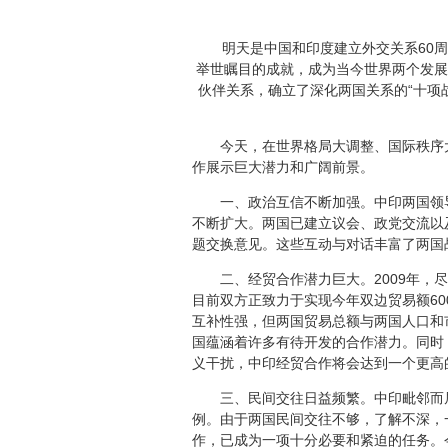
明天是中国和印度建立外交关系60周年
举世瞩目的成就，成为当今世界两个发展
伙伴关系，确立了深化两国关系的“十项
今天，在世界格局大调整、国际秩序大
作展示巨大潜力和广阔前景。
一、政治互信不断加强。中印两国领导
不断扩大。两国已建立议会、政党交流以
题交换意见。这些互动与对话丰富了两国
二、经贸合作潜力巨大。2009年，尽
目前双方正致力于实现今年双边贸易额6
互补性强，但两国贸易总额与两国人口和
国蕴涵着许多有待开发的合作潜力。同时
义干扰，中印经贸合作将会达到一个更高
三、民间交往日益频繁。中印毗邻而居，
例。由于两国民间交往不够，了解不深，
作，已成为一项十分必要和紧迫的任务。今