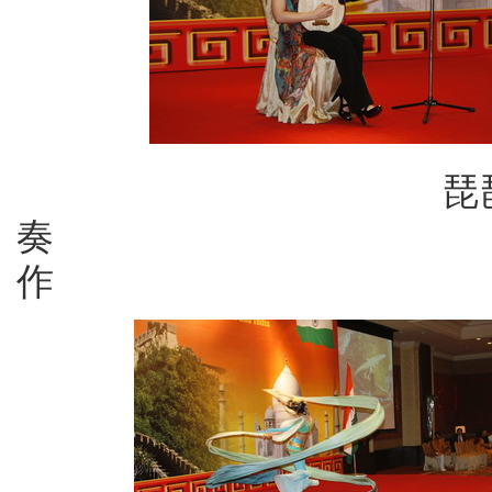
琵琶
奏 扬琴
作