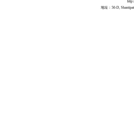
http
地址：50-D, Shantipath,