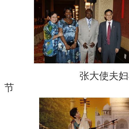
张大使夫妇与非
节 不丹驻印