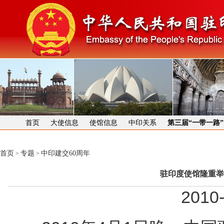
首页
大使信息
使馆信息
中印关系
第三届“一带一路
首页
专题
中印建交60周年
>
>
驻印度使馆隆重举
2010-