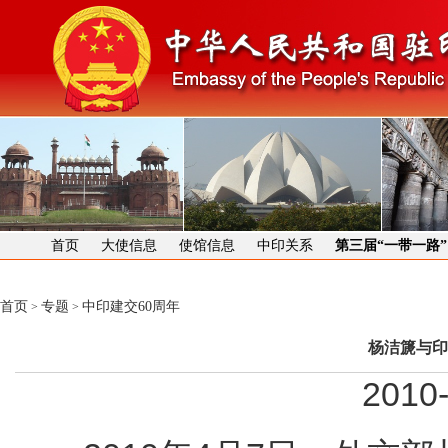
首页
大使信息
使馆信息
中印关系
第三届“一带一路
首页
专题
中印建交60周年
>
>
杨洁篪与印
2010-