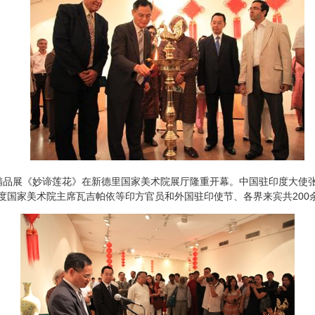
器精品展《妙谛莲花》在新德里国家美术院展厅隆重开幕。中国驻印度大使
度国家美术院主席瓦吉帕依等印方官员和外国驻印使节、各界来宾共200