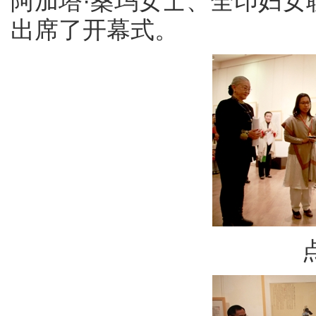
阿加塔·桑玛女士、全印妇女
出席了开幕式。