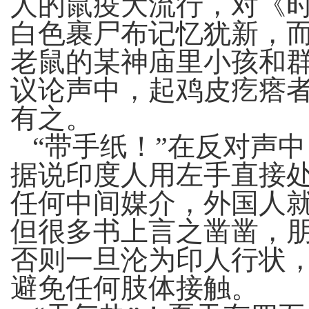
人的鼠疫大流行，对《
白色裹尸布记忆犹新，
老鼠的某神庙里小孩和
议论声中，起鸡皮疙瘩
有之。
“带手纸！”在反对声
据说印度人用左手直接
任何中间媒介，外国人
但很多书上言之凿凿，
否则一旦沦为印人行状
避免任何肢体接触。