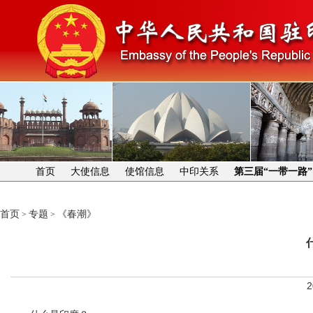
首页
大使信息
使馆信息
中印关系
第三届“一带一路
首页
专题
《春潮》
>
>
2