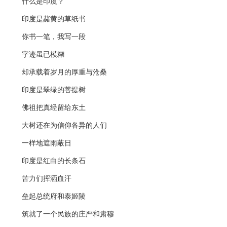
什么是印度？
印度是赭黄的草纸书
你书一笔，我写一段
字迹虽已模糊
却承载着岁月的厚重与沧桑
印度是翠绿的菩提树
佛祖把真经留给东土
大树还在为信仰各异的人们
一样地遮雨蔽日
印度是红白的长条石
苦力们挥洒血汗
垒起总统府和泰姬陵
筑就了一个民族的庄严和肃穆