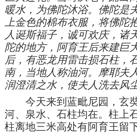
暖水，为佛陀沐浴。佛陀是
上金色的棉布衣服，将佛陀
人诞斯福子，诚可欢庆，诸
陀的地方，阿育王后来建巨
后，有恶龙用雷击损石柱，
南，当地人称油河。摩耶夫
润澄清之水，使夫人洗去风
今天来到蓝毗尼园，玄奘
河、泉水、石柱均在。柱上
柱离地三米高处有阿育王留