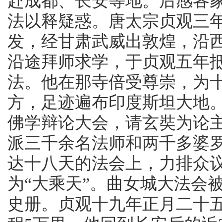
赴成都、长安等地。后感各
法以释疑惑。唐太宗贞观三年
发，经甘肃武威出敦煌，沿
沿途拜师求学，于贞观五年
法。他在那寺倍受尊崇，为
方，足迹遍布印度斯坦大地。
佛学辩论大会，请玄奘为论
派三千余名法师和两千多婆
达十八天的法会上，力排众
为“大乘天”。曲女城大法会
史册。贞观十九年正月二十五