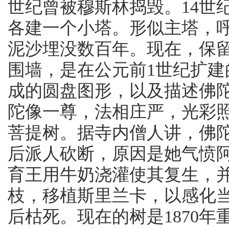
世纪曾被穆斯林捣毁。14世
各建一个小塔。形似主塔，
泥沙埋没数百年。现在，保
围墙，是在公元前1世纪扩
成的圆盘图形，以及描述佛
陀像一尊，法相庄严，光彩
菩提树。据寺内僧人讲，佛
后派人砍断，原因是她气愤
育王用牛奶浇灌使其复生，
枝，移植斯里兰卡，以感化
后枯死。现在的树是1870