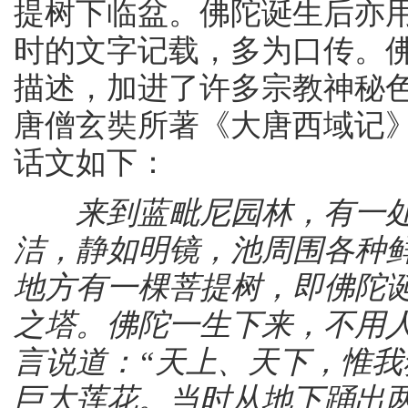
提树下临盆。佛陀诞生后亦
时的文字记载，多为口传。
描述，加进了许多宗教神秘
唐僧玄奘所著《大唐西域记
话文如下：
来到蓝毗尼园林，有一
洁，静如明镜，池周围各种
地方有一棵菩提树，即佛陀
之塔。佛陀一生下来，不用
言说道：“天上、天下，惟我
巨大莲花。当时从地下踊出