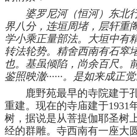
婆罗尼河（恒河）东北
界八分，连垣周堵，层轩重
学小乘正量部法。大垣中有精舍，
转法轮势。精舍西南有石窣
也。基虽倾陷，尚余百尺。
鉴照映澈······。是如来成
鹿野苑最早的寺院建于孔
重建。现在的寺庙建于193
树，据说是从菩提伽耶圣树
经的群雕。寺西南有一座大