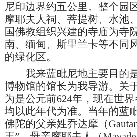
尼印边界约五公里。整个园区
摩耶夫人祠、菩提树、水池
国佛教组织兴建的寺庙为寺
南、缅甸、斯里兰卡等不同
的绿化区。
我来蓝毗尼地主要目的是
博物馆的馆长为我导游。关
为是公元前624年，现在世
均以此年代为准。当年的蓝毗尼属
佛陀的父亲姓乔达摩（Gaut
王”，母亲摩耶夫人（Maya