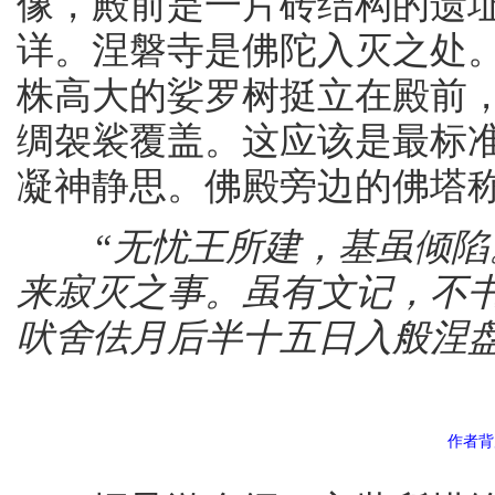
像，殿前是一片砖结构的遗
详。涅磐寺是佛陀入灭之处
株高大的娑罗树挺立在殿前
绸袈裟覆盖。这应该是最标
凝神静思。佛殿旁边的佛塔称
“无忧王所建，基虽倾陷。
来寂灭之事。虽有文记，不
吠舍佉月后半十五日入般涅
作者背