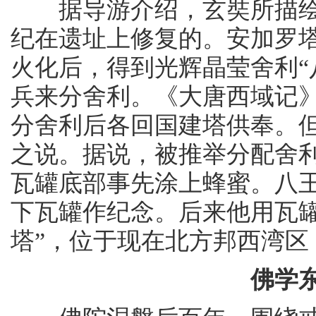
据导游介绍，玄奘所描绘之
纪在遗址上修复的。安加罗
火化后，得到光辉晶莹舍利“
兵来分舍利。《大唐西域记
分舍利后各回国建塔供奉。
之说。据说，被推举分配舍
瓦罐底部事先涂上蜂蜜。八
下瓦罐作纪念。后来他用瓦
塔”，位于现在北方邦西湾区（
佛学