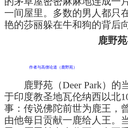
的茅草屋密密麻麻地连成一
一间屋里。多数的男人都只
艳的莎丽躲在牛和狗的背后
鹿野苑
作者与高僧论道（鹿野苑）
鹿野苑（Deer Park）的当
于印度教圣地瓦伦纳西以北1
事：传说佛陀前世为鹿王，
由他每日贡献一鹿给人王。