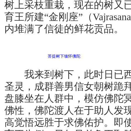
树上采枝重栽，现在的树又
育王所建“金刚座”（Vajra
内堆满了信徒的鲜花贡品。
菩提树下缅怀佛陀
我来到树下，此时日已西
圣灵，成群善男信女朝树跪
盘膝坐在人群中，模仿佛陀
佛性，佛陀渡人在于助人发
高觉悟远胜于求佛佑护。即