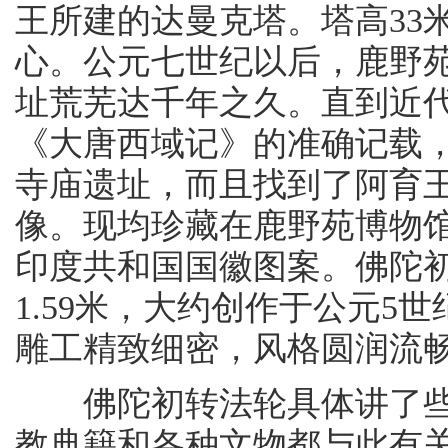
王所建的达曼克塔。塔高33
心。公元七世纪以后，鹿野
址荒芜达千年之久。直到近
《大唐西域记》的准确记载
寺庙遗址，而且找到了阿育
像。现均珍藏在鹿野苑博物馆
印度共和国国徽图案。佛陀
1.59米，大约创作于公元
雕工精致细密，风格圆润流
佛陀初转法轮具体讲了些
教典籍和各种文物都与此有