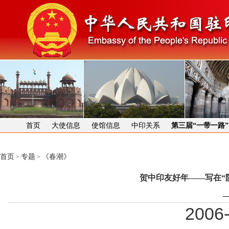
首页
大使信息
使馆信息
中印关系
第三届“一带一路
首页
专题
《春潮》
>
>
贺中印友好年——写在“陕
—
2006-