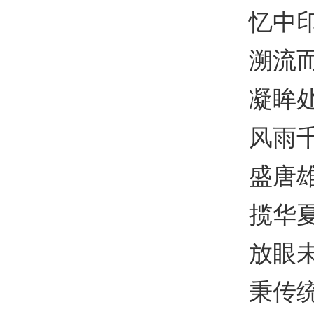
忆中印友
溯流而
凝眸
风雨千年大
盛唐雄风
揽华夏天
放眼未
秉传