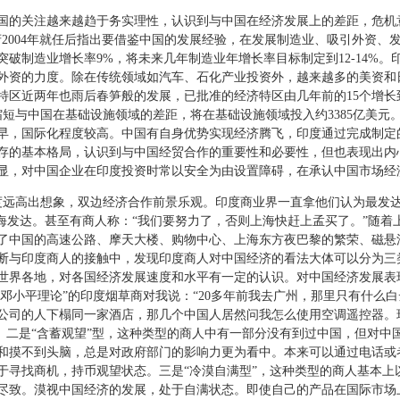
的关注越来越趋于务实理性，认识到与中国在经济发展上的差距，危机意
2004年就任后指出要借鉴中国的发展经验，在发展制造业、吸引外资、
要突破制造业增长率9%，将未来几年制造业年增长率目标制定到12-14%
外资的力度。除在传统领域如汽车、石化产业投资外，越来越多的美资和日
区近两年也雨后春笋般的发展，已批准的经济特区由几年前的15个增长到了1
缩短与中国在基础设施领域的差距，将在基础设施领域投入约3385亿美元
早，国际化程度较高。中国有自身优势实现经济腾飞，印度通过完成制定
存的基本格局，认识到与中国经贸合作的重要性和必要性，但也表现出内
显，对中国企业在印度投资时常以安全为由设置障碍，在承认中国市场经
远高出想象，双边经济合作前景乐观。印度商业界一直拿他们认为最发达
上海发达。甚至有商人称：“我们要努力了，否则上海快赶上孟买了。”随着
了中国的高速公路、摩天大楼、购物中心、上海东方夜巴黎的繁荣、磁悬
断与印度商人的接触中，发现印度商人对中国经济的看法大体可以分为三类
世界各地，对各国经济发展速度和水平有一定的认识。对中国经济发展表
“邓小平理论”的印度烟草商对我说：“20多年前我去广州，那里只有什么
大公司的人下榻同一家酒店，那几个中国人居然问我怎么使用空调遥控器。
言表。二是“含蓄观望”型，这种类型的商人中有一部分没有到过中国，但对
和摸不到头脑，总是对政府部门的影响力更为看中。本来可以通过电话或
于寻找商机，持币观望状态。三是“冷漠自满型”，这种类型的商人基本上
尽致。漠视中国经济的发展，处于自满状态。即使自己的产品在国际市场