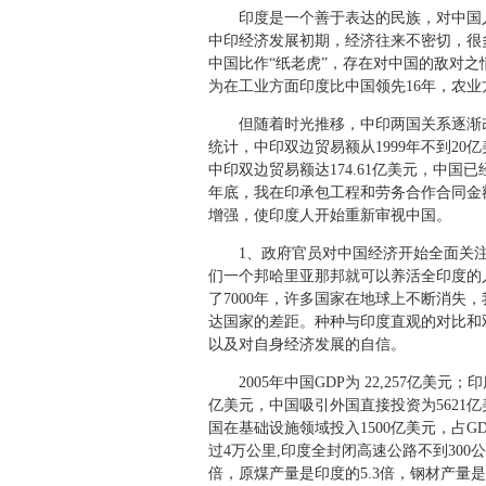
印度是一个善于表达的民族，对中国人
中印经济发展初期，经济往来不密切，很
中国比作“纸老虎”，存在对中国的敌对之
为在工业方面印度比中国领先16年，农业
但随着时光推移，中印两国关系逐渐改
统计，中印双边贸易额从1999年不到20亿
中印双边贸易额达174.61亿美元，中
年底，我在印承包工程和劳务合作合同金额
增强，使印度人开始重新审视中国。
1、政府官员对中国经济开始全面关注。
们一个邦哈里亚那邦就可以养活全印度的人
了7000年，许多国家在地球上不断消失
达国家的差距。种种与印度直观的对比和
以及对自身经济发展的自信。
2005年中国GDP为 22,257亿美元；印
亿美元，中国吸引外国直接投资为5621亿
国在基础设施领域投入1500亿美元，占G
过4万公里,印度全封闭高速公路不到30
倍，原煤产量是印度的5.3倍，钢材产量是