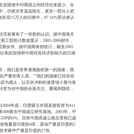
史原因使中印两国之间经济往来甚少。在
中，仍然非常遥远陌生，甚至一部分人把
15万人的问卷中，87.16%受访者认
经济发展有了一些新的认识。据中国海关
工部统计数据显示，2005-2006财年，
易伙伴。据中国商务部统计，截至2005
贸往来的加强和中国对其经济影响力的日渐
沃，我们是世界灌溉面积第一的国家，我
在严重伤害人类。”“我们的国家已经存在
界叹为观止，以百米冲刺的速度缩小着与发
转变为对中国的全面关注、重视和隐忧，
截止到2004年底，印度吸引外国直接投资为411
400家在中国成立研究基地。2003年，中
到GDP的4%。目前中国高速公路总里程已超
国发电量是印度的4倍，原油产量是印度的5
息技术硬件产量是印度的27倍。