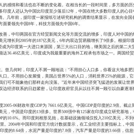
的感情和看法也在不断的变化着。在相当长的一段时间里，多方面的历
多印度人还认为中国比印度至少落后12年，中国在绝大多数印度人的心目
情。几年前，据印度一家报纸引述研究机构的调查结果显示，在发向全国各阶层
方面要领先中国8年，科技方面领先中国6年。
善，中印两国在官方经贸新闻文化等方面交流的增多，印度人对中国的
美元增长到2005年的187亿美元，6年内双边贸易额增长了9倍多。根据印度商
国已经成为印度第一大进口来源国，第三大出口目的地，继美国之后的第二大贸
达36.46亿美元，印度成为我最重要的海外工程承包市场之一。两国经
曾几何时，印度人不屑一顾地说：“不用担心人口多，你看这大地多肥
口。不用担心发展慢，美国占世界5%的人口，消耗世界25%的能源，它
，我们可不能象他们那样走向没落。”近年来中国经济突飞猛进的发展让世
双边经济联系的日趋紧密，让印度政府官员从以往不屑一顾引以自豪逐渐
度2005-06财政年度GDP为 7661.6亿美元。中国GDP是印度的2.9倍。
美元，中国是印度的13倍多。世界500强中有125家在印度成立研究基地，有
DP的10.6%。而印度则相形见拙，在基础设施领域仅投入210亿美元，不
0公里。2004年中国和印度官方统计数据显示，在工业经济主要指标上，中
印度的8.64倍，水泥产量是印度的7.8倍，汽车产量是印度的3.66倍，信