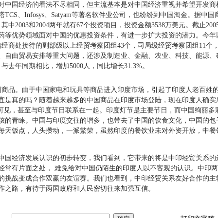
对中国经济的看法不尽相同，但主流基本是对中国经济重视并希望开发商
S、Infosys、Satyam等著名软件业公司，也纷纷到中国淘金。据中
。其中2003和2004两年就有67个投资项目，投资金额3538万美元。截止
、医药等优势领域面对中国的优惠投资条件，有进一步扩大投资的潜力。今
馆经商处接待的副部级以上经贸考察团组43个，司局级经贸考察团组11个
、自由贸易安排等重大问题，还涉及制造业、金融、农业、科技、能源、
与去年同期相比，增加5000人，同比增长31.3%。
商品。由于中国家电和玩具等商品进入印度市场，引起了印度人老百姓的
宜是真的吗？随着越来越多的中国商品在印度市场登陆，现在印度人确实
处可见，甚至与印度节日联系在一起。印度灯节是主要节日，而中国绚丽多
孩的青睐。中国与印度交往的增多，也带去了中国的饮食文化，中国的包
每天饭点，人头攒动，一派繁荣，虽然印度的餐饮业未对外资开放，中餐
国经济发展认识的初步转变，我们看到，它带来的将是中印经贸关系的
经常有片面之处， 难免给对中国仍陌生的印度人以不客观的认识。中印
的挑战变成合作双赢的友谊赛。我们也看到，中印经贸关系友好合作的主
作之路，有待于两国政府和人民密切往来加强互信。