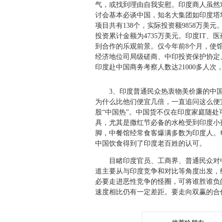
气，或找到理由自我安慰。印度商人虽然
讨会基本必谈中国，知名大集团如印度塔塔TC
项目共有138个，实际投资额9858万美元
投资累计金额为4735万美元。印度IT
到合作的乐观前景。仅今年前8个月，使
经济地位司局级磋商、中印投资保护协定
印度赴中国商务考察人数达21000多人次，
3、印度普通民众热衷物美价廉的中国
为什么比他们便宜几倍，一直追问这么便
股“中国热”。中国货不仅在印度家庭随
具，尤其是撒红节必备的水枪受到印度小
脚，中餐馆经常食客爆满多数为印度人。
中国饮食得到了印度老百姓的认可。
目睹印度官员、工商界、普通民众对中
道主要从与印度竞争和对比等角度出发，
必要走进恶性竞争的怪圈，可将谁胜谁负
速度相比仍有一定差距。要走向双赢的合