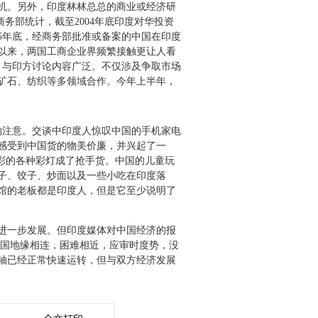
机。另外，印度林林总总的商业或经济研
国商务部统计，截至2004年底印度对华投资
2005年底，经商务部批准或备案的中国在印度
年以来，两国工商企业界频繁接触更让人看
，与印方讨论内容广泛。不仅涉及争取市场
矿石、纺织等多领域合作。今年上半年，
注意。交谈中印度人惊叹中国的手机家电
感受到中国货的物美价廉，并兴起了一
彩的各种彩灯成了抢手货。中国的儿童玩
子、饺子、炒面以及一些小吃在印度落
馆的老板都是印度人，但是它至少说明了
进一步发展。但印度媒体对中国经济的报
两国地缘相连，困难相近，应审时度势，没
轴已经正常快速运转，但与双方经济发展