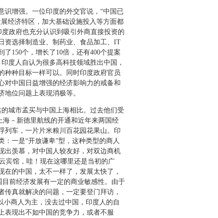
识增强。一位印度的外交官说，“中国已
发展经济特区，加大基础设施投入等方面都
。印度政府也充分认识到吸引外商直接投资的
资选择制造业、制药业、食品加工、IT
50个，增长了10倍，还有400个提案
。印度人自认为很多高科技领域胜出中国，
的种种目标一样可以。同时印度政府官员
心对中国日益增强的经济影响力的戒备和
济地位问题上表现消极等。
的城市孟买与中国上海相比。过去他们受
上海－新德里航线的开通和近年来两国经
浮列车，一片片米粮川百花园花果山。印
：一是“开放谦卑”型，这种类型的商人
现出羡慕，对中国人较友好，对双边商机
白云宾馆，哇！现在这哪里还是当初的广
现在的中国，太不一样了，发展太快了，
中国目前经济发展有一定的商业敏感性。由于
者传真就解决的问题，一定要登门拜访，
以小商人为主，没去过中国，印度人的自
上表现出不如中国的竞争力，或者不服