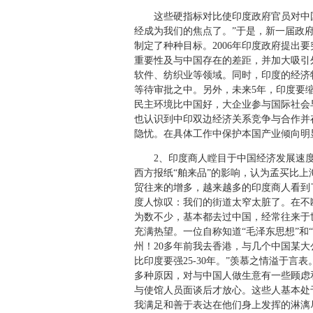
这些硬指标对比使印度政府官员对中国
经成为我们的焦点了。”于是，新一届政府
制定了种种目标。2006年印度政府提出
重要性及与中国存在的差距，并加大吸引
软件、纺织业等领域。同时，印度的经济特
等待审批之中。另外，未来5年，印度要
民主环境比中国好，大企业参与国际社会
也认识到中印双边经济关系竞争与合作并
隐忧。在具体工作中保护本国产业倾向明
2、印度商人瞠目于中国经济发展速度
西方报纸“舶来品”的影响，认为孟买比
贸往来的增多，越来越多的印度商人看到
度人惊叹：我们的街道太窄太脏了。在不
为数不少，基本都去过中国，经常往来于
充满热望。一位自称知道“毛泽东思想”和
州！20多年前我去香港，与几个中国某
比印度要强25-30年。”羡慕之情溢于
多种原因，对与中国人做生意有一些顾虑
与使馆人员面谈后才放心。这些人基本处
我满足和善于表达在他们身上发挥的淋漓