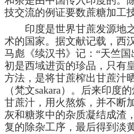
和茶是由中国传入印度的。
技交流的例证要数蔗糖加工
印度是世界甘蔗发源地之
术的国家。据文献记载，西
马彪《续汉书》记：“天竺国
初是西域进贡的珍品，只有
方法，是将甘蔗榨出甘蔗汁
（梵文sakara）。后来印
甘蔗汁，用火熬炼，并不断
灰和糖浆中的杂质凝结成渣
复的除杂工序，最后得到淡