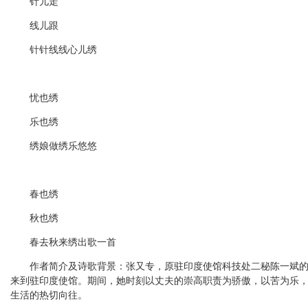
针儿走
线儿跟
针针线线心儿绣
忧也绣
乐也绣
绣娘做绣乐悠悠
春也绣
秋也绣
春去秋来绣出歌一首
作者简介及诗歌背景：张又专，原驻印度使馆科技处二秘陈一斌的夫人。
来到驻印度使馆。期间，她时刻以丈夫的崇高职责为骄傲，以苦为乐
生活的热切向往。