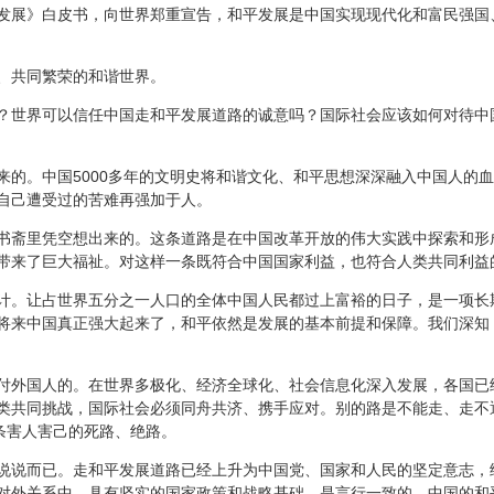
展》白皮书，向世界郑重宣告，和平发展是中国实现现代化和富民强国
共同繁荣的和谐世界。
世界可以信任中国走和平发展道路的诚意吗？国际社会应该如何对待中
。中国5000多年的文明史将和谐文化、和平思想深深融入中国人的血
自己遭受过的苦难再强加于人。
斋里凭空想出来的。这条道路是在中国改革开放的伟大实践中探索和形
带来了巨大福祉。对这样一条既符合中国国家利益，也符合人类共同利益
。让占世界五分之一人口的全体中国人民都过上富裕的日子，是一项长
将来中国真正强大起来了，和平依然是发展的基本前提和保障。我们深知
外国人的。在世界多极化、经济全球化、社会信息化深入发展，各国已
类共同挑战，国际社会必须同舟共济、携手应对。别的路是不能走、走不
条害人害己的死路、绝路。
说而已。走和平发展道路已经上升为中国党、国家和人民的坚定意志，
对外关系中，具有坚实的国家政策和战略基础，是言行一致的。中国的和