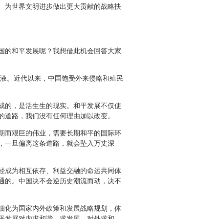
、为世界文明进步做出更大贡献的战略抉
国的和平发展呢？我想借此机会回答大家
液。近代以来，中国饱受外来侵略和殖民
成的，是活生生的现实。和平发展不仅使
的道路，我们没有任何理由加以改变。
期而艰巨的伟业，需要长期和平的国际环
，一旦偏离这条道路，就会坠入万丈深
经成为相互依存、利益交融的命运共同体
通的。中国决不会逆历史潮流而动，决不
细化为国家内外政策和发展战略规划，体
平发展对内求和谐、求发展，对外求和